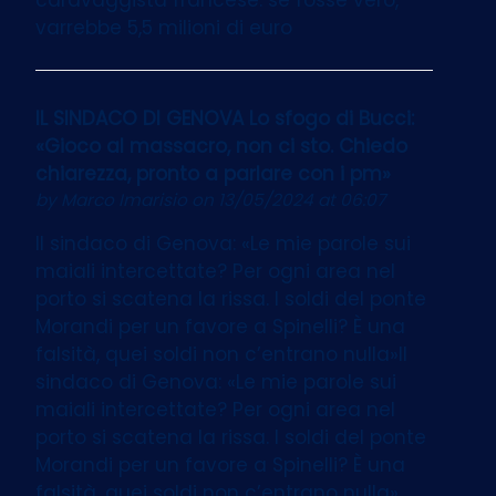
varrebbe 5,5 milioni di euro
IL SINDACO DI GENOVA Lo sfogo di Bucci:
«Gioco al massacro, non ci sto. Chiedo
chiarezza, pronto a parlare con i pm»
by
Marco Imarisio
on 13/05/2024 at 06:07
Il sindaco di Genova: «Le mie parole sui
maiali intercettate? Per ogni area nel
porto si scatena la rissa. I soldi del ponte
Morandi per un favore a Spinelli? È una
falsità, quei soldi non c’entrano nulla»Il
sindaco di Genova: «Le mie parole sui
maiali intercettate? Per ogni area nel
porto si scatena la rissa. I soldi del ponte
Morandi per un favore a Spinelli? È una
falsità, quei soldi non c’entrano nulla»