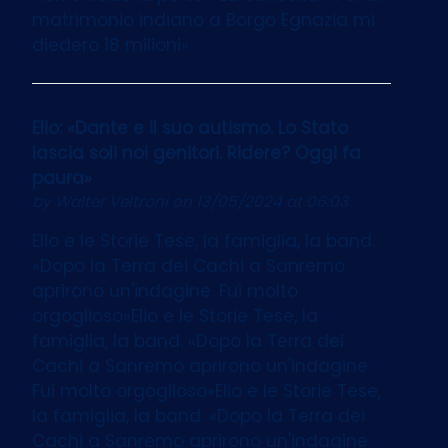
matrimonio indiano a Borgo Egnazia mi
diedero 18 milioni»
Elio: «Dante e il suo autismo. Lo Stato
lascia soli noi genitori. Ridere? Oggi fa
paura»
by
Walter Veltroni
on 13/05/2024 at 06:03
Elio e le Storie Tese, la famiglia, la band.
«Dopo la Terra dei Cachi a Sanremo
aprirono un'indagine. Fui molto
orgoglioso»Elio e le Storie Tese, la
famiglia, la band. «Dopo la Terra dei
Cachi a Sanremo aprirono un'indagine.
Fui molto orgoglioso»Elio e le Storie Tese,
la famiglia, la band. «Dopo la Terra dei
Cachi a Sanremo aprirono un'indagine.