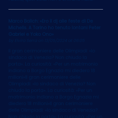
Marco Balich: «Ero il dj alle feste di De
Michelis. A Torino ho tenuto lontani Peter
Gabriel e Yoko Ono»
by
Elvira Serra
on 13/05/2024 at 06:05
Il gran cerimoniere delle Olimpiadi: «Io
sindaco di Venezia? Non chiudo la
porta». La curiosità: «Per un matrimonio
indiano a Borgo Egnazia mi diedero 18
milioni»Il gran cerimoniere delle
Olimpiadi: «Io sindaco di Venezia? Non
chiudo la porta». La curiosità: «Per un
matrimonio indiano a Borgo Egnazia mi
diedero 18 milioni»Il gran cerimoniere
delle Olimpiadi: «Io sindaco di Venezia?
Non chiudo la porta». La curiosità: «Per un