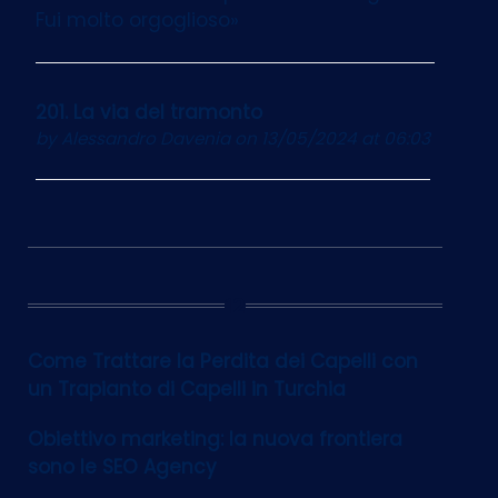
Fui molto orgoglioso»
201. La via del tramonto
by
Alessandro Davenia
on 13/05/2024 at 06:03
12
Come Trattare la Perdita dei Capelli con
un Trapianto di Capelli in Turchia
Obiettivo marketing: la nuova frontiera
sono le SEO Agency