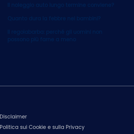
Il noleggio auto lungo termine conviene?
Quanto dura la febbre nei bambini?
Il regolabarba: perché gli uomini non
possono più farne a meno
Disclaimer
Politica sui Cookie e sulla Privacy