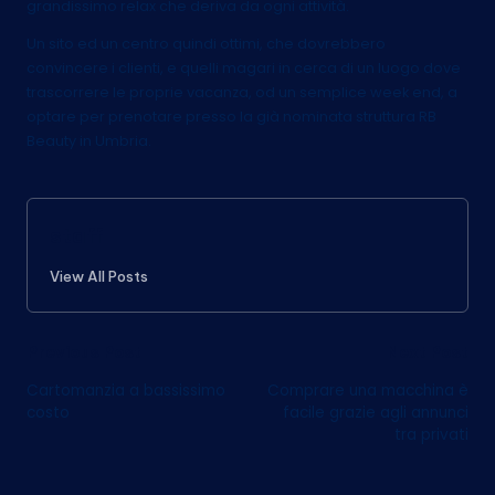
grandissimo relax che deriva da ogni attività.
Un sito ed un centro quindi ottimi, che dovrebbero
convincere i clienti, e quelli magari in cerca di un luogo dove
trascorrere le proprie vacanza, od un semplice week end, a
optare per prenotare presso la già nominata struttura RB
Beauty in Umbria.
staff
View All Posts
Post
Previous Post
Next Post
Cartomanzia a bassissimo
Comprare una macchina è
navigation
costo
facile grazie agli annunci
tra privati