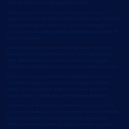
dare gli aromi scelti dagli addetti del centro.
Oltre a questo, vi sono le saune, in grado di rilassare e
purificare il corpo del cliente ospite della RB Beauty, ed il tutto
sarà accompagnato da piscine con idromassaggio ed
acqua riscaldata a trenta gradi, combinazione sinonimo di
piacere corporeo.
Al tutto si aggiungono poi le serate nel salotto del centro:
buona musica e film offerti dal centro accompagnati da
delle ottime tisane, che faranno passare il pomeriggio
all’insegno della soddisfazione e della tranquillità più totale.
Infine, non bisogna dimenticarsi degli intensi e anch’essi
rilassanti massaggi che verranno fatti dagli addetti del
centro, accompagnati a delle escursione e dalle visite
presso i centri correlati all’hotel SPA Umbria RB Beauty.
Se quindi si vuole passare un week end, sia da soli che in
compagnia di una o più persone, il centro hotel SPA Umbria
RB Beauty è quello che fa al caso proprio: ogni servizio
offerto sarà un toccasana per la propria salute, grazie al