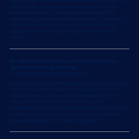
milioni»Il gran cerimoniere delle Olimpiadi: «Io sindaco di
Venezia? Non chiudo la porta». La curiosità: «Per un
matrimonio indiano a Borgo Egnazia mi diedero 18
milioni»Il gran cerimoniere delle Olimpiadi: «Io sindaco di
Venezia? Non chiudo la porta». La curiosità: «Per un
matrimonio indiano a Borgo Egnazia mi diedero 18
milioni»
Elio: «Dante e il suo autismo. Lo Stato lascia soli noi
genitori. Ridere? Oggi fa paura»
by
Walter Veltroni
on 13/05/2024 at 06:03
Elio e le Storie Tese, la famiglia, la band. «Dopo la Terra
dei Cachi a Sanremo aprirono un'indagine. Fui molto
orgoglioso»Elio e le Storie Tese, la famiglia, la band.
«Dopo la Terra dei Cachi a Sanremo aprirono
un'indagine. Fui molto orgoglioso»Elio e le Storie Tese, la
famiglia, la band. «Dopo la Terra dei Cachi a Sanremo
aprirono un'indagine. Fui molto orgoglioso»