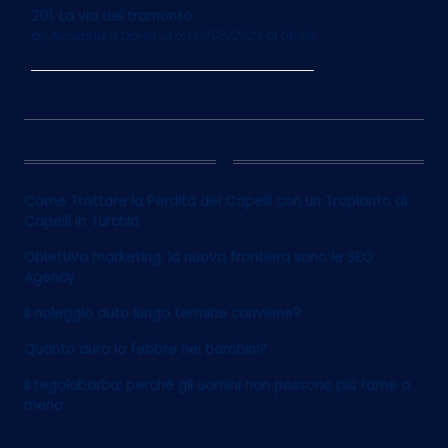
201. La via del tramonto
by
Alessandro Davenia
on 13/05/2024 at 06:03
12
Come Trattare la Perdita dei Capelli con un Trapianto di
Capelli in Turchia
Obiettivo marketing: la nuova frontiera sono le SEO
Agency
Il noleggio auto lungo termine conviene?
Quanto dura la febbre nei bambini?
Il regolabarba: perché gli uomini non possono più farne a
meno