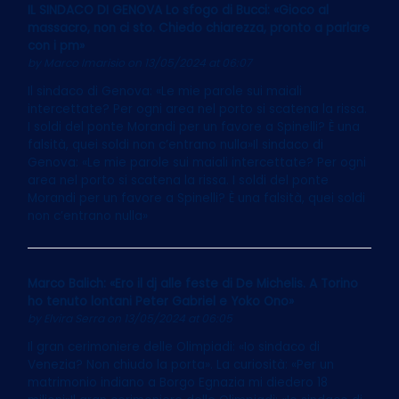
IL SINDACO DI GENOVA Lo sfogo di Bucci: «Gioco al
massacro, non ci sto. Chiedo chiarezza, pronto a parlare
con i pm»
by
Marco Imarisio
on 13/05/2024 at 06:07
Il sindaco di Genova: «Le mie parole sui maiali
intercettate? Per ogni area nel porto si scatena la rissa.
I soldi del ponte Morandi per un favore a Spinelli? È una
falsità, quei soldi non c’entrano nulla»Il sindaco di
Genova: «Le mie parole sui maiali intercettate? Per ogni
area nel porto si scatena la rissa. I soldi del ponte
Morandi per un favore a Spinelli? È una falsità, quei soldi
non c’entrano nulla»
Marco Balich: «Ero il dj alle feste di De Michelis. A Torino
ho tenuto lontani Peter Gabriel e Yoko Ono»
by
Elvira Serra
on 13/05/2024 at 06:05
Il gran cerimoniere delle Olimpiadi: «Io sindaco di
Venezia? Non chiudo la porta». La curiosità: «Per un
matrimonio indiano a Borgo Egnazia mi diedero 18