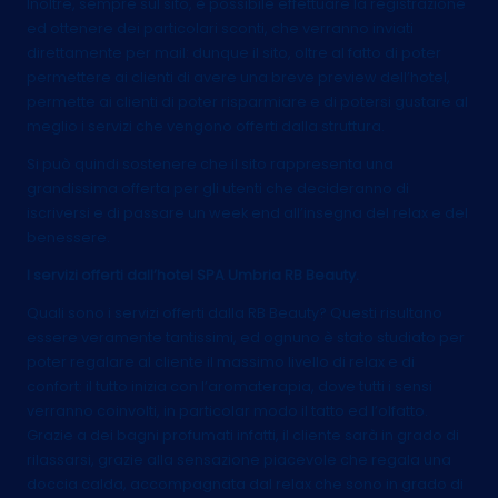
Inoltre, sempre sul sito, è possibile effettuare la registrazione
ed ottenere dei particolari sconti, che verranno inviati
direttamente per mail: dunque il sito, oltre al fatto di poter
permettere ai clienti di avere una breve preview dell’hotel,
permette ai clienti di poter risparmiare e di potersi gustare al
meglio i servizi che vengono offerti dalla struttura.
Si può quindi sostenere che il sito rappresenta una
grandissima offerta per gli utenti che decideranno di
iscriversi e di passare un week end all’insegna del relax e del
benessere.
I servizi offerti dall’hotel SPA Umbria RB Beauty.
Quali sono i servizi offerti dalla RB Beauty? Questi risultano
essere veramente tantissimi, ed ognuno è stato studiato per
poter regalare al cliente il massimo livello di relax e di
confort: il tutto inizia con l’aromaterapia, dove tutti i sensi
verranno coinvolti, in particolar modo il tatto ed l’olfatto.
Grazie a dei bagni profumati infatti, il cliente sarà in grado di
rilassarsi, grazie alla sensazione piacevole che regala una
doccia calda, accompagnata dal relax che sono in grado di