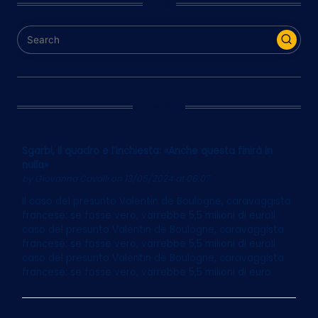
Cerca
Ultim’Ora
Sgarbi, il quadro e l’inchiesta: «Anche questa finirà in
nulla»
by
Giovanna Cavalli
on 13/05/2024 at 06:07
Il caso del presunto Valentin de Boulogne, caravaggista
francese: se fosse vero, varrebbe 5,5 milioni di euroIl
caso del presunto Valentin de Boulogne, caravaggista
francese: se fosse vero, varrebbe 5,5 milioni di euroIl
caso del presunto Valentin de Boulogne, caravaggista
francese: se fosse vero, varrebbe 5,5 milioni di euro