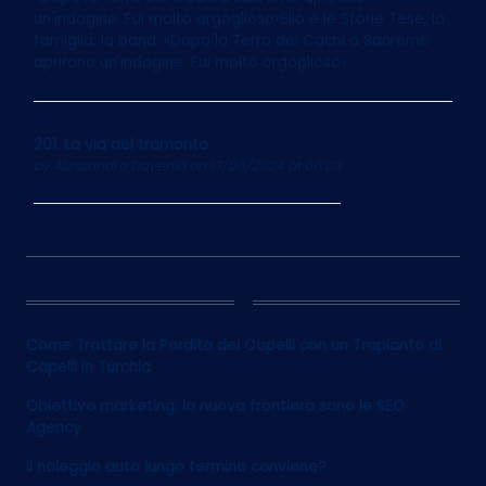
un'indagine. Fui molto orgoglioso»Elio e le Storie Tese, la
famiglia, la band. «Dopo la Terra dei Cachi a Sanremo
aprirono un'indagine. Fui molto orgoglioso»
201. La via del tramonto
by
Alessandro Davenia
on 13/05/2024 at 06:03
12
Come Trattare la Perdita dei Capelli con un Trapianto di
Capelli in Turchia
Obiettivo marketing: la nuova frontiera sono le SEO
Agency
Il noleggio auto lungo termine conviene?