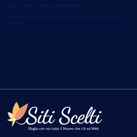
Quanto dura la febbre nei bambini?
Il regolabarba: perché gli uomini non possono più farne a
meno