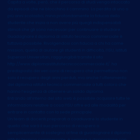
Capita a volte, però, che il percorso di studi venga intaccato
da episodi che ne blocchino il cammino. La perdita di uno o
più anni scolastici, mina profondamente la fiducia dello
studente che inizia a non avere più quegli indispensabili
stimoli che gli sono necessari per continuare a studiare.
Guadagnare il diploma di istituto tecnico commerciale è
tuttavia possibile. Rivolgendosi con fiducia a chi ha come
mission, quella di aiutare gli studenti in difficoltà, l’ISU, Istituti
Superiori Universitari, raggiungibili tramite il sito
http://www.diplomaistitutotecnicocommerciale.it/ ha
predisposto dei veri corsi di recupero che permettono non
solo il recupero degli anni perduti, ma anche l’ottenimento
del diploma istituto tecnico commerciale a tutti coloro che
hanno l’esigenza di ottenere un solido diploma.
Entrando all’interno del sito web è possibile acquisire tutte le
informazioni relative a cosa l’ISU offre ed alle modalità per
entrare in contatto con la sede principale.
Un team di docenti preparati a coadiuvare lo studente in
quello che sarà il suo percorso di recupero o
semplicemente di sostegno al fine di guadagnare il diploma
istituto tecnico commerciale, è sempre a disposizione con