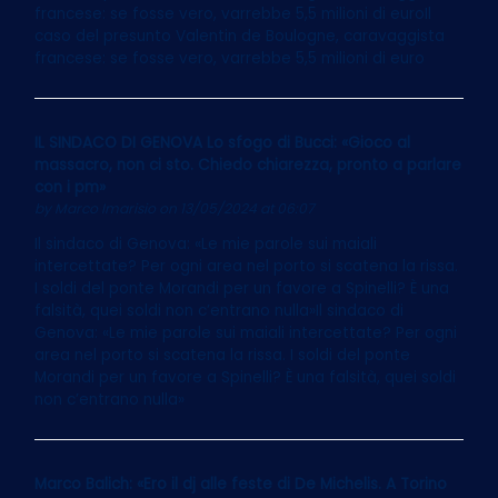
francese: se fosse vero, varrebbe 5,5 milioni di euroIl
caso del presunto Valentin de Boulogne, caravaggista
francese: se fosse vero, varrebbe 5,5 milioni di euro
IL SINDACO DI GENOVA Lo sfogo di Bucci: «Gioco al
massacro, non ci sto. Chiedo chiarezza, pronto a parlare
con i pm»
by
Marco Imarisio
on 13/05/2024 at 06:07
Il sindaco di Genova: «Le mie parole sui maiali
intercettate? Per ogni area nel porto si scatena la rissa.
I soldi del ponte Morandi per un favore a Spinelli? È una
falsità, quei soldi non c’entrano nulla»Il sindaco di
Genova: «Le mie parole sui maiali intercettate? Per ogni
area nel porto si scatena la rissa. I soldi del ponte
Morandi per un favore a Spinelli? È una falsità, quei soldi
non c’entrano nulla»
Marco Balich: «Ero il dj alle feste di De Michelis. A Torino