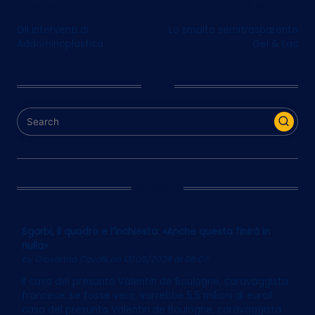
Post
Previous Post
Next Post
Gli interventi di
Lo smalto semitrasparente
navigation
Addominoplastica
Gel & Lac
Cerca
Ultim’Ora
Sgarbi, il quadro e l’inchiesta: «Anche questa finirà in
nulla»
by
Giovanna Cavalli
on 13/05/2024 at 06:07
Il caso del presunto Valentin de Boulogne, caravaggista
francese: se fosse vero, varrebbe 5,5 milioni di euroIl
caso del presunto Valentin de Boulogne, caravaggista