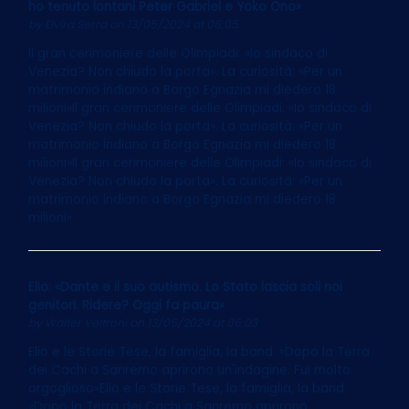
ho tenuto lontani Peter Gabriel e Yoko Ono»
by
Elvira Serra
on 13/05/2024 at 06:05
Il gran cerimoniere delle Olimpiadi: «Io sindaco di
Venezia? Non chiudo la porta». La curiosità: «Per un
matrimonio indiano a Borgo Egnazia mi diedero 18
milioni»Il gran cerimoniere delle Olimpiadi: «Io sindaco di
Venezia? Non chiudo la porta». La curiosità: «Per un
matrimonio indiano a Borgo Egnazia mi diedero 18
milioni»Il gran cerimoniere delle Olimpiadi: «Io sindaco di
Venezia? Non chiudo la porta». La curiosità: «Per un
matrimonio indiano a Borgo Egnazia mi diedero 18
milioni»
Elio: «Dante e il suo autismo. Lo Stato lascia soli noi
genitori. Ridere? Oggi fa paura»
by
Walter Veltroni
on 13/05/2024 at 06:03
Elio e le Storie Tese, la famiglia, la band. «Dopo la Terra
dei Cachi a Sanremo aprirono un'indagine. Fui molto
orgoglioso»Elio e le Storie Tese, la famiglia, la band.
«Dopo la Terra dei Cachi a Sanremo aprirono