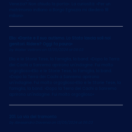
Venezia? Non chiudo la porta». La curiosità: «Per un
matrimonio indiano a Borgo Egnazia mi diedero 18
milioni»
Elio: «Dante e il suo autismo. Lo Stato lascia soli noi
genitori. Ridere? Oggi fa paura»
by
Walter Veltroni
on 13/05/2024 at 06:03
Elio e le Storie Tese, la famiglia, la band. «Dopo la Terra
dei Cachi a Sanremo aprirono un'indagine. Fui molto
orgoglioso»Elio e le Storie Tese, la famiglia, la band.
«Dopo la Terra dei Cachi a Sanremo aprirono
un'indagine. Fui molto orgoglioso»Elio e le Storie Tese, la
famiglia, la band. «Dopo la Terra dei Cachi a Sanremo
aprirono un'indagine. Fui molto orgoglioso»
201. La via del tramonto
by
Alessandro Davenia
on 13/05/2024 at 06:03