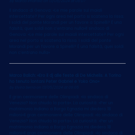
by
Marco Imarisio
on 13/05/2024 at 06:07
Il sindaco di Genova: «Le mie parole sui maiali
intercettate? Per ogni area nel porto si scatena la rissa.
I soldi del ponte Morandi per un favore a Spinelli? È una
falsità, quei soldi non c’entrano nulla»Il sindaco di
Genova: «Le mie parole sui maiali intercettate? Per ogni
area nel porto si scatena la rissa. I soldi del ponte
Morandi per un favore a Spinelli? È una falsità, quei soldi
non c’entrano nulla»
Marco Balich: «Ero il dj alle feste di De Michelis. A Torino
ho tenuto lontani Peter Gabriel e Yoko Ono»
by
Elvira Serra
on 13/05/2024 at 06:05
Il gran cerimoniere delle Olimpiadi: «Io sindaco di
Venezia? Non chiudo la porta». La curiosità: «Per un
matrimonio indiano a Borgo Egnazia mi diedero 18
milioni»Il gran cerimoniere delle Olimpiadi: «Io sindaco di
Venezia? Non chiudo la porta». La curiosità: «Per un
matrimonio indiano a Borgo Egnazia mi diedero 18
milioni»Il gran cerimoniere delle Olimpiadi: «Io sindaco di