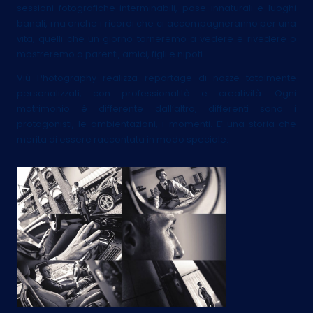
sessioni fotografiche interminabili, pose innaturali e luoghi
banali, ma anche i ricordi che ci accompagneranno per una
vita, quelli che un giorno torneremo a vedere e rivedere o
mostreremo a parenti, amici, figli e nipoti.
Viù Photography realizza reportage di nozze totalmente
personalizzati, con professionalità e creatività. Ogni
matrimonio è differente dall’altro, differenti sono i
protagonisti, le ambientazioni, i momenti. E’ una storia che
merita di essere raccontata in modo speciale.