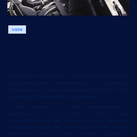
Posted
varie
in
Fotografo per
matrimoni a Cuneo
Il matrimonio è un evento unico e intimo ed è per questo che
è importante fissare i momenti vissuti in modo personale e
mai banale. Ogni coppia racconta una storia, porta in dote
un passato e ha davanti il futuro da costruire.
A volte, sbagliando, ci si affida all’improvvisazione, a
quell’amico che “sa fare le foto” e si rischia di vedere
rovinato il giorno più bello della vita, in cui gli sposi sono
protagonisti assoluti del loro sogno d’amore. Bisogna
pensare che non solo si rischia di rovinare la giornata con