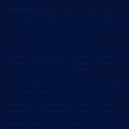
Viù Photography
ama la spontaneità più completa e gioiosa,
se c’è una regia nelle situazioni è molto discreta e
accompagna i gesti degli sposi o i loro guizzi di fantasia. Sta
nella capacità del professionista saper cogliere il momento
giusto, l’alchimia, la magia degli sguardi e dei gesti.
Il sorriso, il bacio, il momento di raccoglimento, le lacrime e la
gioia pura sono tante perle preziose da raccogliere e
conservare; sono attimi sospesi nel tempo e catturati che
andranno a comporre il libro di nozze dal gusto minimale, ma
nel contempo realizzati con stile e originalità.
Viù Photography da grande importanza al timing della
giornata del matrimonio, studiata a tavolino con gli sposi.
Questo infatti costituirà l’ossatura, la regia della giornata, in
cui non mancheranno sicuramente momenti di
improvvisazione. Il team fotografico, abituato ad operare a
Cuneo e in tutto il Piemonte, è in grado all’occorrenza di
spostarsi in tutta Italia. Per il suo lavoro usa Mac e Nikon,
attrezzatura digitale e analogica altamente professionale e