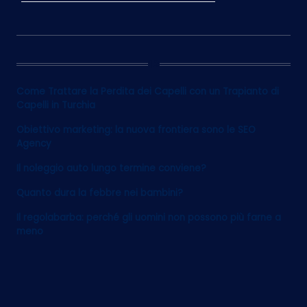
12
Come Trattare la Perdita dei Capelli con un Trapianto di
Capelli in Turchia
Obiettivo marketing: la nuova frontiera sono le SEO
Agency
Il noleggio auto lungo termine conviene?
Quanto dura la febbre nei bambini?
Il regolabarba: perché gli uomini non possono più farne a
meno