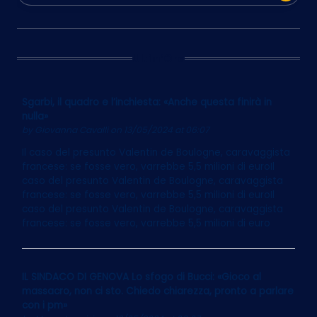
Ultim’Ora
Sgarbi, il quadro e l’inchiesta: «Anche questa finirà in
nulla»
by
Giovanna Cavalli
on 13/05/2024 at 06:07
Il caso del presunto Valentin de Boulogne, caravaggista
francese: se fosse vero, varrebbe 5,5 milioni di euroIl
caso del presunto Valentin de Boulogne, caravaggista
francese: se fosse vero, varrebbe 5,5 milioni di euroIl
caso del presunto Valentin de Boulogne, caravaggista
francese: se fosse vero, varrebbe 5,5 milioni di euro
IL SINDACO DI GENOVA Lo sfogo di Bucci: «Gioco al
massacro, non ci sto. Chiedo chiarezza, pronto a parlare
con i pm»