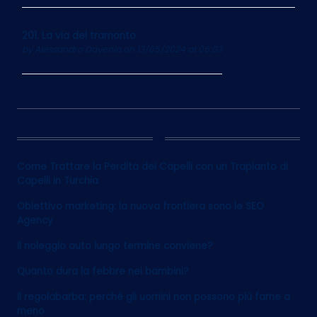
201. La via del tramonto
by
Alessandro Davenia
on 13/05/2024 at 06:03
12
Come Trattare la Perdita dei Capelli con un Trapianto di
Capelli in Turchia
Obiettivo marketing: la nuova frontiera sono le SEO
Agency
Il noleggio auto lungo termine conviene?
Quanto dura la febbre nei bambini?
Il regolabarba: perché gli uomini non possono più farne a
meno