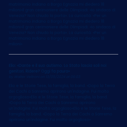
matrimonio indiano a Borgo Egnazia mi diedero 18
milioni»Il gran cerimoniere delle Olimpiadi: «Io sindaco di
Venezia? Non chiudo la porta». La curiosità: «Per un
matrimonio indiano a Borgo Egnazia mi diedero 18
milioni»Il gran cerimoniere delle Olimpiadi: «Io sindaco di
Venezia? Non chiudo la porta». La curiosità: «Per un
matrimonio indiano a Borgo Egnazia mi diedero 18
milioni»
Elio: «Dante e il suo autismo. Lo Stato lascia soli noi
genitori. Ridere? Oggi fa paura»
by
Walter Veltroni
on 13/05/2024 at 06:03
Elio e le Storie Tese, la famiglia, la band. «Dopo la Terra
dei Cachi a Sanremo aprirono un'indagine. Fui molto
orgoglioso»Elio e le Storie Tese, la famiglia, la band.
«Dopo la Terra dei Cachi a Sanremo aprirono
un'indagine. Fui molto orgoglioso»Elio e le Storie Tese, la
famiglia, la band. «Dopo la Terra dei Cachi a Sanremo
aprirono un'indagine. Fui molto orgoglioso»