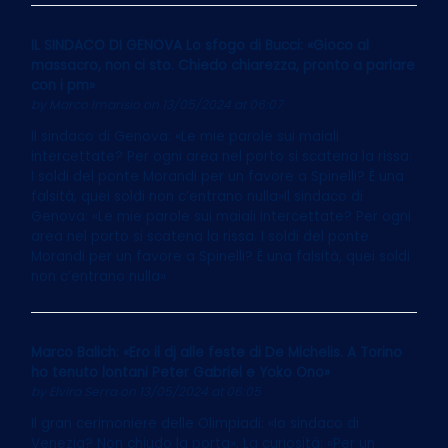
IL SINDACO DI GENOVA Lo sfogo di Bucci: «Gioco al
massacro, non ci sto. Chiedo chiarezza, pronto a parlare
con i pm»
by
Marco Imarisio
on 13/05/2024 at 06:07
Il sindaco di Genova: «Le mie parole sui maiali
intercettate? Per ogni area nel porto si scatena la rissa.
I soldi del ponte Morandi per un favore a Spinelli? È una
falsità, quei soldi non c’entrano nulla»Il sindaco di
Genova: «Le mie parole sui maiali intercettate? Per ogni
area nel porto si scatena la rissa. I soldi del ponte
Morandi per un favore a Spinelli? È una falsità, quei soldi
non c’entrano nulla»
Marco Balich: «Ero il dj alle feste di De Michelis. A Torino
ho tenuto lontani Peter Gabriel e Yoko Ono»
by
Elvira Serra
on 13/05/2024 at 06:05
Il gran cerimoniere delle Olimpiadi: «Io sindaco di
Venezia? Non chiudo la porta». La curiosità: «Per un