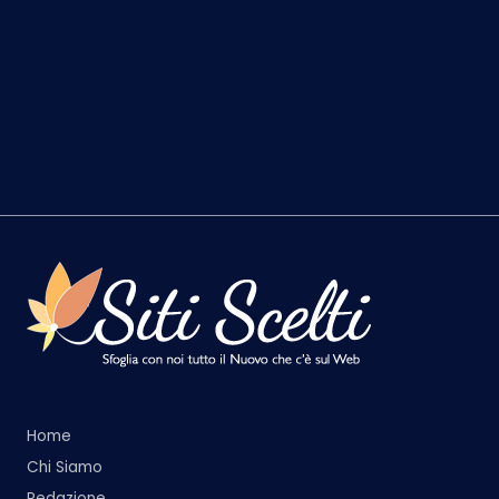
Home
Chi Siamo
Redazione