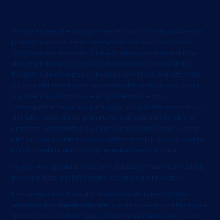
davvero conviene?
Le città estere che maggiormente hanno creato una vera e
propria nicchia di servizi
dentali low cost sono la Croazia,
l’Ungheria e la Romania
. Su quest’ultima potremmo anche
dire che ha avuto lo stesso sviluppo esponenziale delle
badanti nel nostro paese, ma può sembrare una cattiveria.
Ad onor del vero è stato accertato che se da un lato alcuni
studi dentistici si sono rivelati una delusione con
conseguente fregatura, purtroppo non soltanto economica,
dall’altra parte vi è un gran numero di pazienti che oltre a
rimanere soddisfatti delle cure e dei servizi ricevuti, si sono
ritrovati con il conto in banca certamente più ricco di quanto
non lo sarebbe stato con i preventivi ricevuti in Italia.
Se non vuoi spostarti all’estero i dentisti a Palermo in Sicilia ti
possono dare qualità/servizio e tecnologie innovative.
Il fenomeno non è assolutamente da attribuire soltanto
all’
utilizzo di materiali differenti
, a volte forse di qualità minore,
quanto ad un costo d’opera certamente meno oneroso di