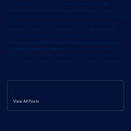
quanto non lo sia in Italia. La sempre eterna legge del
marketing ha fatto il resto: Maggiore domanda è uguale
maggiore offerta che è uguale quindi a minor costo. È questo
il vero motivo. In Italia i medici dentisti e gli odontotecnici si
sono sbizzarriti per anni a svuotare i portafogli ai clienti e
qualcuno è riuscito accogliere la palla al balzo. Una cosa va
detta:
prima di scegliere un dentista all’estero, è opportuno
valutare ed informarsi bene
sulla struttura, gli interventi
eseguiti e le opinioni dei clienti. Internet, per fortuna, offre il
modo di apprendere ormai qualsiasi notizia sull’argomento.
staff
View All Posts
Post
Previous Post
Next Post