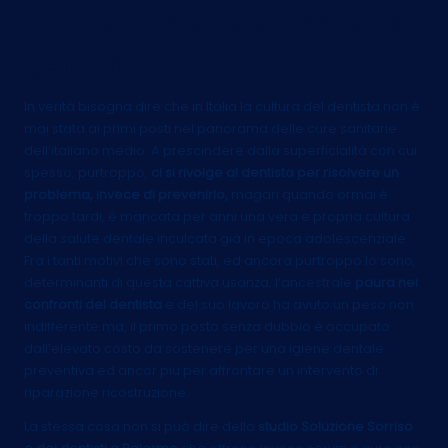
Dentisti Low Cost :l’analisi
generale
In verità bisogna dire che in Italia la cultura del dentista non è
mai stata ai primi posti nel panorama delle cure sanitarie
dell’italiano medio. A prescindere dalla superficialità con cui
spesso, purtroppo,
ci si rivolge al dentista per risolvere un
problema, invece di prevenirlo,
magari quando ormai è
troppo tardi, è mancata per anni una vera e propria cultura
della salute dentale inculcata già in epoca adolescenziale.
Fra i tanti motivi che sono stati, ed ancora purtroppo lo sono,
determinanti di questa cattiva usanza, l’ancestrale
paura nei
confronti del dentista
e del suo lavoro ha avuto un peso non
indifferente ma, il primo posto senza dubbio è occupato
dall’elevato costo da sostenere per una igiene dentale
preventiva ed ancor più per affrontare un intervento di
riparazione ricostruzione.
La stessa cosa non si può dire dello
studio Soluzione Sorriso