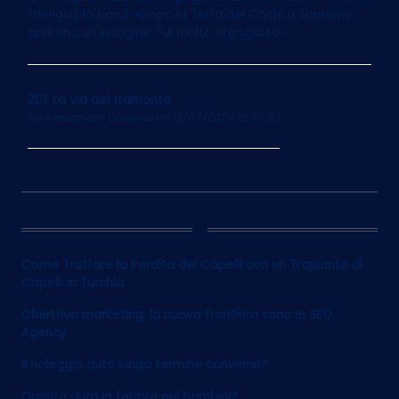
famiglia, la band. «Dopo la Terra dei Cachi a Sanremo
aprirono un'indagine. Fui molto orgoglioso»
201. La via del tramonto
by
Alessandro Davenia
on 13/05/2024 at 06:03
12
Come Trattare la Perdita dei Capelli con un Trapianto di
Capelli in Turchia
Obiettivo marketing: la nuova frontiera sono le SEO
Agency
Il noleggio auto lungo termine conviene?
Quanto dura la febbre nei bambini?