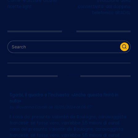
Come realizzare alcune
Evoluzione della
navigation
ricette light
connettività: dal doppino
telefonico all’ADSL
Cerca
Ultim’Ora
Sgarbi, il quadro e l’inchiesta: «Anche questa finirà in
nulla»
by
Giovanna Cavalli
on 13/05/2024 at 06:07
Il caso del presunto Valentin de Boulogne, caravaggista
francese: se fosse vero, varrebbe 5,5 milioni di euroIl
caso del presunto Valentin de Boulogne, caravaggista
francese: se fosse vero, varrebbe 5,5 milioni di euroIl