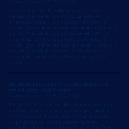
by
Elvira Serra
on 13/05/2024 at 06:05
Il gran cerimoniere delle Olimpiadi: «Io sindaco di
Venezia? Non chiudo la porta». La curiosità: «Per un
matrimonio indiano a Borgo Egnazia mi diedero 18
milioni»Il gran cerimoniere delle Olimpiadi: «Io sindaco di
Venezia? Non chiudo la porta». La curiosità: «Per un
matrimonio indiano a Borgo Egnazia mi diedero 18
milioni»Il gran cerimoniere delle Olimpiadi: «Io sindaco di
Venezia? Non chiudo la porta». La curiosità: «Per un
matrimonio indiano a Borgo Egnazia mi diedero 18
milioni»
Elio: «Dante e il suo autismo. Lo Stato lascia soli noi
genitori. Ridere? Oggi fa paura»
by
Walter Veltroni
on 13/05/2024 at 06:03
Elio e le Storie Tese, la famiglia, la band. «Dopo la Terra
dei Cachi a Sanremo aprirono un'indagine. Fui molto
orgoglioso»Elio e le Storie Tese, la famiglia, la band.
«Dopo la Terra dei Cachi a Sanremo aprirono
un'indagine. Fui molto orgoglioso»Elio e le Storie Tese, la