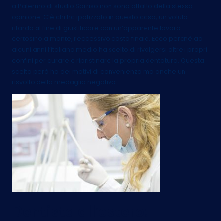
a Palermo di studio Sorriso non sono affatto della stessa
opinione. C’è chi ha ipotizzato in questo caso, un voluto
ritardo al fine di giustificare con un’apparente lavoro
certosino a monte, l’eccessivo costo finale. Ecco perché da
alcuni anni l’italiano medio ha scelto di rivolgersi oltre i propri
confini per curare o ripristinare la propria dentatura. Questa
scelta però ha dei motivi di convenienza ma anche un
risvolto della medaglia negativo.
Dentista all’estero: