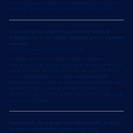
caso del presunto Valentin de Boulogne, caravaggista
francese: se fosse vero, varrebbe 5,5 milioni di euro
IL SINDACO DI GENOVA Lo sfogo di Bucci: «Gioco al
massacro, non ci sto. Chiedo chiarezza, pronto a parlare
con i pm»
by
Marco Imarisio
on 13/05/2024 at 06:07
Il sindaco di Genova: «Le mie parole sui maiali
intercettate? Per ogni area nel porto si scatena la rissa.
I soldi del ponte Morandi per un favore a Spinelli? È una
falsità, quei soldi non c’entrano nulla»Il sindaco di
Genova: «Le mie parole sui maiali intercettate? Per ogni
area nel porto si scatena la rissa. I soldi del ponte
Morandi per un favore a Spinelli? È una falsità, quei soldi
non c’entrano nulla»
Marco Balich: «Ero il dj alle feste di De Michelis. A Torino
ho tenuto lontani Peter Gabriel e Yoko Ono»