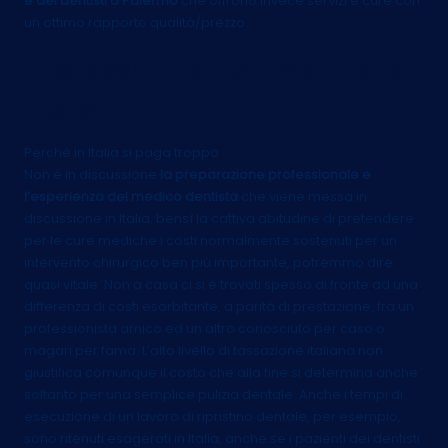
e dei dentisti a Palermo
che offrono invece servizi e cure con
un ottimo rapporto qualità/prezzo.
Professionisti si, ma a buon
mercato
Perché in Italia si paga troppo
Non è in discussione
la preparazione professionale e
l’esperienza del medico dentista
che viene messa in
discussione in Italia, bensì la cattiva abitudine di pretendere
per le cure mediche i costi normalmente sostenuti per un
intervento chirurgico ben più importante, potremmo dire
quasi vitale. Non a casa ci si è trovati spesso di fronte ad una
differenza di costi esorbitante, a parità di prestazione, fra un
professionista amico ed un altro conosciuto per caso o
magari per fama. L’alto livello di tassazione italiana non
giustifica comunque il costo che alla fine si determina anche
soltanto per una semplice pulizia dentale. Anche i tempi di
esecuzione di un lavoro di ripristino dentale, per esempio,
sono ritenuti esagerati in Italia, anche se i pazienti dei dentisti