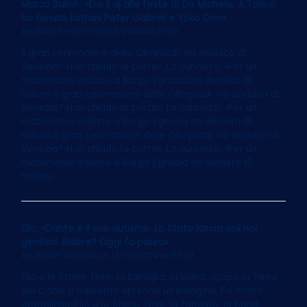
Marco Balich: «Ero il dj alle feste di De Michelis. A Torino
ho tenuto lontani Peter Gabriel e Yoko Ono»
by
Elvira Serra
on 13/05/2024 at 06:05
Il gran cerimoniere delle Olimpiadi: «Io sindaco di
Venezia? Non chiudo la porta». La curiosità: «Per un
matrimonio indiano a Borgo Egnazia mi diedero 18
milioni»Il gran cerimoniere delle Olimpiadi: «Io sindaco di
Venezia? Non chiudo la porta». La curiosità: «Per un
matrimonio indiano a Borgo Egnazia mi diedero 18
milioni»Il gran cerimoniere delle Olimpiadi: «Io sindaco di
Venezia? Non chiudo la porta». La curiosità: «Per un
matrimonio indiano a Borgo Egnazia mi diedero 18
milioni»
Elio: «Dante e il suo autismo. Lo Stato lascia soli noi
genitori. Ridere? Oggi fa paura»
by
Walter Veltroni
on 13/05/2024 at 06:03
Elio e le Storie Tese, la famiglia, la band. «Dopo la Terra
dei Cachi a Sanremo aprirono un'indagine. Fui molto
orgoglioso»Elio e le Storie Tese, la famiglia, la band.