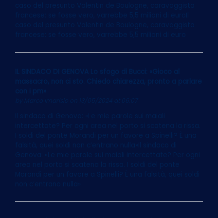
caso del presunto Valentin de Boulogne, caravaggista
francese: se fosse vero, varrebbe 5,5 milioni di euroIl
caso del presunto Valentin de Boulogne, caravaggista
francese: se fosse vero, varrebbe 5,5 milioni di euro
IL SINDACO DI GENOVA Lo sfogo di Bucci: «Gioco al
massacro, non ci sto. Chiedo chiarezza, pronto a parlare
con i pm»
by
Marco Imarisio
on 13/05/2024 at 06:07
Il sindaco di Genova: «Le mie parole sui maiali
intercettate? Per ogni area nel porto si scatena la rissa.
I soldi del ponte Morandi per un favore a Spinelli? È una
falsità, quei soldi non c’entrano nulla»Il sindaco di
Genova: «Le mie parole sui maiali intercettate? Per ogni
area nel porto si scatena la rissa. I soldi del ponte
Morandi per un favore a Spinelli? È una falsità, quei soldi
non c’entrano nulla»