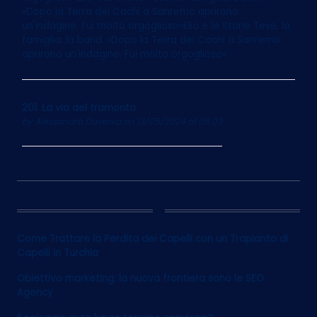
«Dopo la Terra dei Cachi a Sanremo aprirono
un'indagine. Fui molto orgoglioso»Elio e le Storie Tese, la
famiglia, la band. «Dopo la Terra dei Cachi a Sanremo
aprirono un'indagine. Fui molto orgoglioso»
201. La via del tramonto
by
Alessandro Davenia
on 13/05/2024 at 06:03
12
Come Trattare la Perdita dei Capelli con un Trapianto di
Capelli in Turchia
Obiettivo marketing: la nuova frontiera sono le SEO
Agency