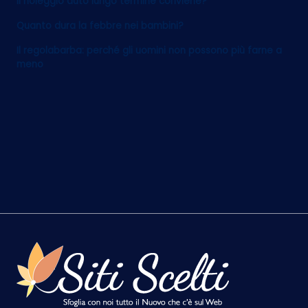
Il noleggio auto lungo termine conviene?
Quanto dura la febbre nei bambini?
Il regolabarba: perché gli uomini non possono più farne a
meno