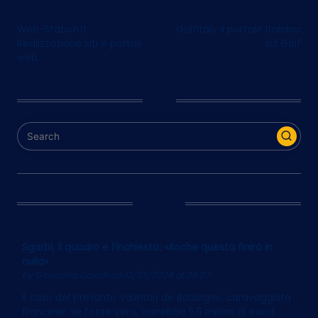
Post
Previous Post
Next Post
Web-Station.it:
GolfItaly il portale italiano
navigation
Realizzazione siti e portali
sul Golf
web
Cerca
Ultim’Ora
Sgarbi, il quadro e l’inchiesta: «Anche questa finirà in
nulla»
by
Giovanna Cavalli
on 13/05/2024 at 06:07
Il caso del presunto Valentin de Boulogne, caravaggista
francese: se fosse vero, varrebbe 5,5 milioni di euroIl