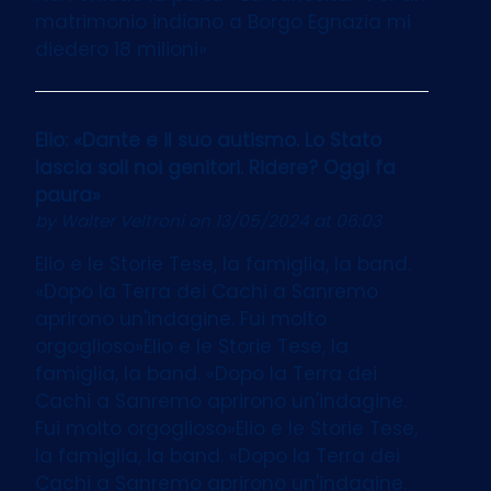
matrimonio indiano a Borgo Egnazia mi
diedero 18 milioni»
Elio: «Dante e il suo autismo. Lo Stato
lascia soli noi genitori. Ridere? Oggi fa
paura»
by
Walter Veltroni
on 13/05/2024 at 06:03
Elio e le Storie Tese, la famiglia, la band.
«Dopo la Terra dei Cachi a Sanremo
aprirono un'indagine. Fui molto
orgoglioso»Elio e le Storie Tese, la
famiglia, la band. «Dopo la Terra dei
Cachi a Sanremo aprirono un'indagine.
Fui molto orgoglioso»Elio e le Storie Tese,
la famiglia, la band. «Dopo la Terra dei
Cachi a Sanremo aprirono un'indagine.