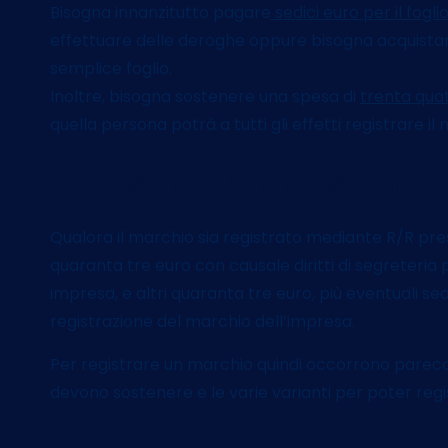
Bisogna innanzitutto pagare
sedici euro per il fogli
effettuare delle deroghe oppure bisogna acquistare
semplice foglio.
Inoltre, bisogna sostenere una spesa di
trenta quat
quella persona potrà a tutti gli effetti registrare i
I versamenti postali
Qualora il marchio sia registrato mediante R/R pre
quaranta tre euro con causale diritti di segreteria
impresa, e altri quaranta tre euro, più eventuali se
registrazione del marchio dell’impresa.
Per registrare un marchio quindi occorrono parecchi
devono sostenere e le varie varianti per poter reg