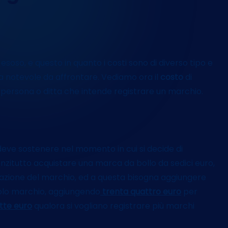
t
i
so, e questo in quanto i costi sono di diverso tipo e
notevole da affrontare. Vediamo ora il
costo
di
ersona o ditta che intende registrare un marchio.
 deve sostenere nel momento in cui si decide di
nanzitutto acquistare una marca da bollo da sedici euro,
trazione del marchio, ed a questa bisogna aggiungere
ngolo marchio, aggiungendo
trenta quattro euro
per
tte euro
qualora si vogliano registrare più marchi