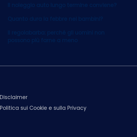
Il noleggio auto lungo termine conviene?
Quanto dura la febbre nei bambini?
Il regolabarba: perché gli uomini non
possono più farne a meno
Disclaimer
Politica sui Cookie e sulla Privacy