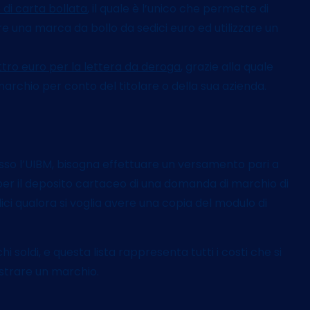
o di carta bollata
, il quale è l’unico che permette di
 una marca da bollo da sedici euro ed utilizzare un
tro euro per la lettera da deroga
, grazie alla quale
l marchio per conto del titolare o della sua azienda.
sso l’UIBM, bisogna effettuare un versamento pari a
 per il deposito cartaceo di una domanda di marchio di
dici qualora si voglia avere una copia del modulo di
 soldi, e questa lista rappresenta tutti i
costi che si
istrare un marchio
.