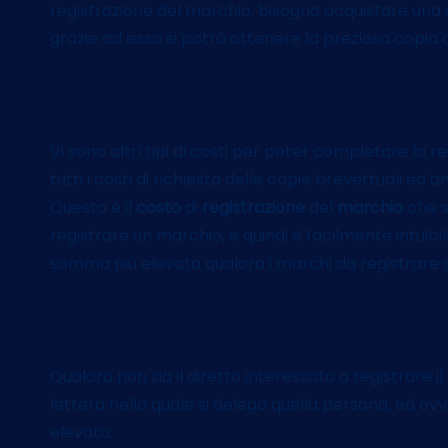
registrazione del marchio, bisogna acquistare una 
grazie ad essa si potrà ottenere la preziosa copia
Altre spese per la reg
Vi sono altri tipi di costi per poter completare la r
tutti i costi di richiesta delle copie brevettuali ed 
Questo è il
costo
di
registrazione
del
marchio
che s
registrare un marchio, e quindi è facilmente intu
somma più elevata qualora i marchi da registrare s
Il costo della lettera
Qualora non sia il diretto interessato a registrare 
lettera nella quale si delega quella persona, ed 
elevato.