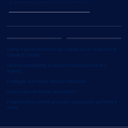
by
Alessandro Davenia
on 13/05/2024 at 06:03
12
Come Trattare la Perdita dei Capelli con un Trapianto di
Capelli in Turchia
Obiettivo marketing: la nuova frontiera sono le SEO
Agency
Il noleggio auto lungo termine conviene?
Quanto dura la febbre nei bambini?
Il regolabarba: perché gli uomini non possono più farne a
meno