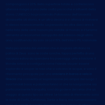
compongono il 20% della superficie totale e conferiscono
ulteriore magia a una delle civiltà più ricche e influenti della
storia. L’UNESCO ha proclamato Patrimonio dell’Umanità
diciassette siti storici, e un’altra decina è in attesa di ricevere
lo stesso riconoscimento. La penisola da oltre dieci anni è
nella lista delle venti nazioni più visitate al mondo e il turismo
alimenta un’economia azzoppata dal salasso degli ultimi
anni, costituendo da solo circa il 15% dell’intero PIL nazionale.
Meta più ambita dai visitatori che in migliaia affollano la
patria di Zeus sono le coste ioniche, tappa perfetta di una
vacanza estiva da spendere tra paesaggi, arte e folclore. Il
litorale ionico si configura come l’ideale sia per essere
esplorato e sia per le navi che vi solcano le acque, e sono il
riferimento principale per una
crociera in barca a vela in
Grecia
che consenta un’esplorazione più ampia del luogo. I
suoi fondali bassi e paludosi fanno sì che la navigazione sia
particolarmente tranquilla, così da godere del relax che un
viaggio di questo tipo sa offrire. Le località di riferimento sono
le isole di Corfù, Cefalonia, Zante e Itaca, ma numerosissimi
sono gli isolotti di ridotte dimensioni ma capaci di offrire