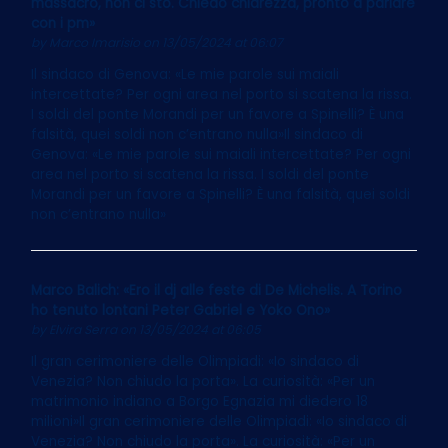
massacro, non ci sto. Chiedo chiarezza, pronto a parlare
con i pm»
by
Marco Imarisio
on 13/05/2024 at 06:07
Il sindaco di Genova: «Le mie parole sui maiali
intercettate? Per ogni area nel porto si scatena la rissa.
I soldi del ponte Morandi per un favore a Spinelli? È una
falsità, quei soldi non c’entrano nulla»Il sindaco di
Genova: «Le mie parole sui maiali intercettate? Per ogni
area nel porto si scatena la rissa. I soldi del ponte
Morandi per un favore a Spinelli? È una falsità, quei soldi
non c’entrano nulla»
Marco Balich: «Ero il dj alle feste di De Michelis. A Torino
ho tenuto lontani Peter Gabriel e Yoko Ono»
by
Elvira Serra
on 13/05/2024 at 06:05
Il gran cerimoniere delle Olimpiadi: «Io sindaco di
Venezia? Non chiudo la porta». La curiosità: «Per un
matrimonio indiano a Borgo Egnazia mi diedero 18
milioni»Il gran cerimoniere delle Olimpiadi: «Io sindaco di
Venezia? Non chiudo la porta». La curiosità: «Per un