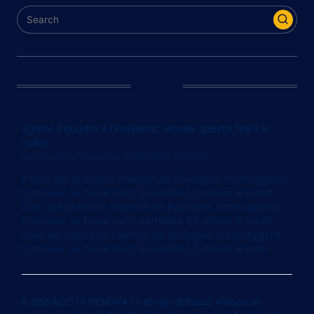
Ultim’Ora
Sgarbi, il quadro e l’inchiesta: «Anche questa finirà in
nulla»
by
Giovanna Cavalli
on 13/05/2024 at 06:07
Il caso del presunto Valentin de Boulogne, caravaggista
francese: se fosse vero, varrebbe 5,5 milioni di euroIl
caso del presunto Valentin de Boulogne, caravaggista
francese: se fosse vero, varrebbe 5,5 milioni di euroIl
caso del presunto Valentin de Boulogne, caravaggista
francese: se fosse vero, varrebbe 5,5 milioni di euro
IL SINDACO DI GENOVA Lo sfogo di Bucci: «Gioco al