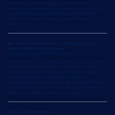
matrimonio indiano a Borgo Egnazia mi diedero 18
milioni»Il gran cerimoniere delle Olimpiadi: «Io sindaco di
Venezia? Non chiudo la porta». La curiosità: «Per un
matrimonio indiano a Borgo Egnazia mi diedero 18
milioni»
Elio: «Dante e il suo autismo. Lo Stato lascia soli noi
genitori. Ridere? Oggi fa paura»
by
Walter Veltroni
on 13/05/2024 at 06:03
Elio e le Storie Tese, la famiglia, la band. «Dopo la Terra
dei Cachi a Sanremo aprirono un'indagine. Fui molto
orgoglioso»Elio e le Storie Tese, la famiglia, la band.
«Dopo la Terra dei Cachi a Sanremo aprirono
un'indagine. Fui molto orgoglioso»Elio e le Storie Tese, la
famiglia, la band. «Dopo la Terra dei Cachi a Sanremo
aprirono un'indagine. Fui molto orgoglioso»
201. La via del tramonto