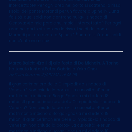
intercettate? Per ogni area nel porto si scatena la rissa.
I soldi del ponte Morandi per un favore a Spinelli? È una
falsità, quei soldi non c’entrano nulla»Il sindaco di
Genova: «Le mie parole sui maiali intercettate? Per ogni
area nel porto si scatena la rissa. I soldi del ponte
Morandi per un favore a Spinelli? È una falsità, quei soldi
non c’entrano nulla»
Marco Balich: «Ero il dj alle feste di De Michelis. A Torino
ho tenuto lontani Peter Gabriel e Yoko Ono»
by
Elvira Serra
on 13/05/2024 at 06:05
Il gran cerimoniere delle Olimpiadi: «Io sindaco di
Venezia? Non chiudo la porta». La curiosità: «Per un
matrimonio indiano a Borgo Egnazia mi diedero 18
milioni»Il gran cerimoniere delle Olimpiadi: «Io sindaco di
Venezia? Non chiudo la porta». La curiosità: «Per un
matrimonio indiano a Borgo Egnazia mi diedero 18
milioni»Il gran cerimoniere delle Olimpiadi: «Io sindaco di
Venezia? Non chiudo la porta». La curiosità: «Per un
matrimonio indiano a Borgo Egnazia mi diedero 18