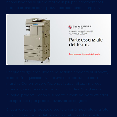
hanno bisogno di quella marcia in più per incrementare il
proprio business ad un prezzo decisamente competitivo.
Per quanto riguarda, invece, la sezione dedicata ai prodotti,
la società in questione vanta una collaborazione con il
marchio Canon, ovvero l’azienda leader di tutti i mercati
mondiali, sempre innovativa e ricca di idee. Scegliendo,
dunque, prodotti Canon ci si mette in mani davvero affidabili
e si opta, così, per prodotti avanzati ed eleganti.
Cliccando su un prodotto a scelta vi verrà mostrata una foto
con una descrizione del prodotto scelto, una lista molto