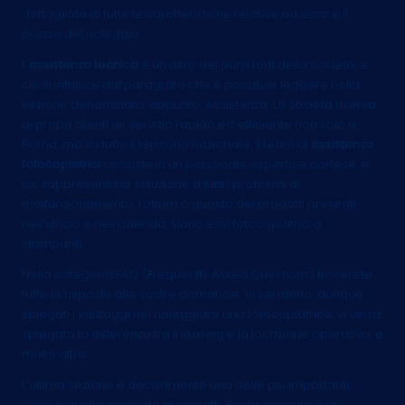
dettagliata di tutte le caratteristiche relative ad esso e il
prezzo del noleggio.
L’
assistenza tecnica
è un altro dei punti forti della società, e
ciò si intuisce dal paragrafo che è possibile leggere nella
sezione denominata, appunto, Assistenza. La società riserva
ai propri clienti un servizio rapido ed efficiente non solo a
Roma, ma su tutto il territorio nazionale. Il team di
assistenza
fotocopiatrici
consiste in un personale esperto e cortese, e
ciò rappresenta la soluzione a tutti i problemi di
malfunzionamento, rottura o guasto dei prodotti presenti
nell’ufficio o nell’azienda, siano essi fotocopiatrici o
stampanti.
Nella categoria FAQ (Frequently Asked Questions) troverete
tutte le risposte alle vostre domande. Vi verranno, dunque,
spiegati i vantaggi nel noleggiare una fotocopiatrice, vi verrà
spiegata la differenza tra il leasing e la locazione operativa, e
molto altro.
L’ultima sezione è decisamente una delle più importanti,
ovvero quella dedicata ai contatti. Basta compilare un