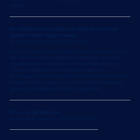
milioni»
Elio: «Dante e il suo autismo. Lo Stato lascia soli noi
genitori. Ridere? Oggi fa paura»
by
Walter Veltroni
on 13/05/2024 at 06:03
Elio e le Storie Tese, la famiglia, la band. «Dopo la Terra
dei Cachi a Sanremo aprirono un'indagine. Fui molto
orgoglioso»Elio e le Storie Tese, la famiglia, la band.
«Dopo la Terra dei Cachi a Sanremo aprirono
un'indagine. Fui molto orgoglioso»Elio e le Storie Tese, la
famiglia, la band. «Dopo la Terra dei Cachi a Sanremo
aprirono un'indagine. Fui molto orgoglioso»
201. La via del tramonto
by
Alessandro Davenia
on 13/05/2024 at 06:03