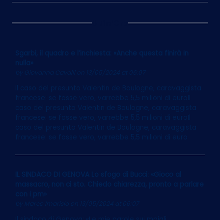
Ultim’Ora
Sgarbi, il quadro e l’inchiesta: «Anche questa finirà in
nulla»
by
Giovanna Cavalli
on 13/05/2024 at 06:07
Il caso del presunto Valentin de Boulogne, caravaggista
francese: se fosse vero, varrebbe 5,5 milioni di euroIl
caso del presunto Valentin de Boulogne, caravaggista
francese: se fosse vero, varrebbe 5,5 milioni di euroIl
caso del presunto Valentin de Boulogne, caravaggista
francese: se fosse vero, varrebbe 5,5 milioni di euro
IL SINDACO DI GENOVA Lo sfogo di Bucci: «Gioco al
massacro, non ci sto. Chiedo chiarezza, pronto a parlare
con i pm»
by
Marco Imarisio
on 13/05/2024 at 06:07
Il sindaco di Genova: «Le mie parole sui maiali