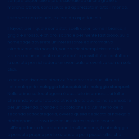
sempre disponibile e professionale ed anche grazie al
marchio
Canon
, conosciuto ed apprezzato in tutto il mondo.
Il sito web non delude, e c’era da aspettarselo.
Il layout, per il quale sono stati scelti colori come il bianco, il
grigio e il rosso, è chiaro, sobrio e per niente fastidioso. Sulla
homepage troverete un’interessante ed informativa
introduzione alla società, varie sezioni semplicissime da
visitare ed un pulsante che vi darà la possibilità di contattare
la società per richiedere un eventuale preventivo con un solo
click.
La sezione riservata ai servizi è suddivisa in due ulteriori
sottocategorie:
noleggio fotocopiatrici
e
noleggio stampanti
.
Nella prima sottocategoria è possibile informarsi sui fattori
che rendono una fotocopiatrice di alta qualità indispensabile
per un’azienda, grande o piccola che sia. All’interno della
seconda sottocategoria, ovvero quella dedicata al noleggio
di stampanti, si trova invece un’interessante discorso
sull’importanza delle stampanti multifunzione, il cui noleggio
è pensato proprio per le aziende e per i piccoli uffici che