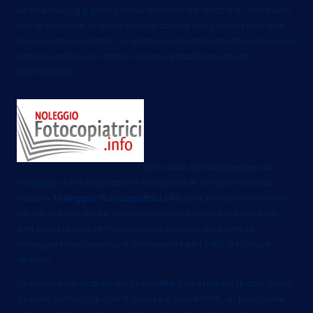
Le aziende oggigiorno sono abituate ad utilizzare i computer
per la gestione di quasi tutte le attività, ma ciò non vuol dire
che la carta sia stata completamente dimenticata e che non
rappresenti più un ottimo mezzo di trasferimento di
informazioni.
Una delle società leader nel
noleggio di fotocopiatrici e stampanti è, senza ombra di
dubbio,
Noleggio-fotocopiatrici.info
, una società nel settore
da più di venti anni e che si mantiene sempre sulla cresta
dell’onda grazie all’impeccabile servizio dedicato al
noleggio fotocopiatrici e stampanti nella città di Roma e
dintorni.
La società ha acquistato credibilità con il tempo grazie ad un
grande numero di clienti assidui e soddisfatti, un personale