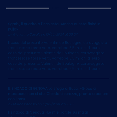
Ultim’Ora
Sgarbi, il quadro e l’inchiesta: «Anche questa finirà in
nulla»
by
Giovanna Cavalli
on 13/05/2024 at 06:07
Il caso del presunto Valentin de Boulogne, caravaggista
francese: se fosse vero, varrebbe 5,5 milioni di euroIl
caso del presunto Valentin de Boulogne, caravaggista
francese: se fosse vero, varrebbe 5,5 milioni di euroIl
caso del presunto Valentin de Boulogne, caravaggista
francese: se fosse vero, varrebbe 5,5 milioni di euro
IL SINDACO DI GENOVA Lo sfogo di Bucci: «Gioco al
massacro, non ci sto. Chiedo chiarezza, pronto a parlare
con i pm»
by
Marco Imarisio
on 13/05/2024 at 06:07
Il sindaco di Genova: «Le mie parole sui maiali