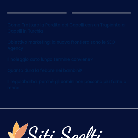
12
Come Trattare la Perdita dei Capelli con un Trapianto di
Capelli in Turchia
Obiettivo marketing: la nuova frontiera sono le SEO
Agency
Il noleggio auto lungo termine conviene?
Quanto dura la febbre nei bambini?
Il regolabarba: perché gli uomini non possono più farne a
meno