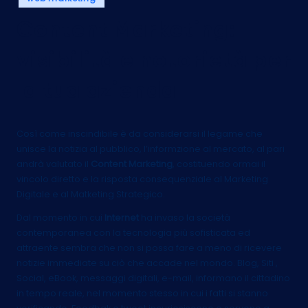
in
Content Marketing:
visibilità e notorietà per
la tua azienda
Così come inscindibile è da considerarsi il legame che
unisce la notizia al pubblico, l’informzione al mercato, al pari
andrà valutato il
Content Marketing
, costituendo ormai il
vincolo diretto e la risposta consequenziale al Marketing
Digitale e al Matketing Strategico.
Dal momento in cui
Internet
ha invaso la società
contemporanea con la tecnologia più sofisticata ed
attraente sembra che non si possa fare a meno di ricevere
notizie immediate su ciò che accade nel mondo. Blog, Siti ,
Social, eBook, messaggi digitali, e-mail, informano il cittadino
in tempo reale, nel momento stesso in cui i fatti si stanno