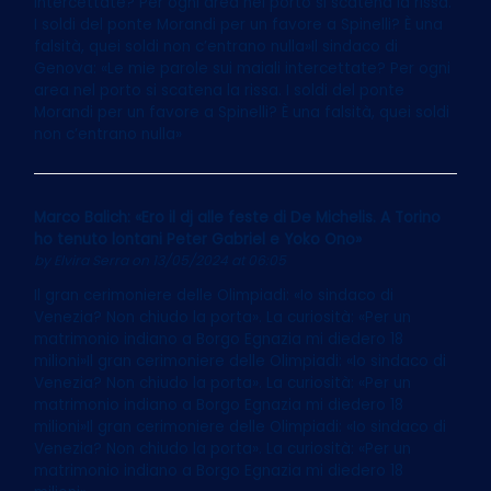
intercettate? Per ogni area nel porto si scatena la rissa.
I soldi del ponte Morandi per un favore a Spinelli? È una
falsità, quei soldi non c’entrano nulla»Il sindaco di
Genova: «Le mie parole sui maiali intercettate? Per ogni
area nel porto si scatena la rissa. I soldi del ponte
Morandi per un favore a Spinelli? È una falsità, quei soldi
non c’entrano nulla»
Marco Balich: «Ero il dj alle feste di De Michelis. A Torino
ho tenuto lontani Peter Gabriel e Yoko Ono»
by
Elvira Serra
on 13/05/2024 at 06:05
Il gran cerimoniere delle Olimpiadi: «Io sindaco di
Venezia? Non chiudo la porta». La curiosità: «Per un
matrimonio indiano a Borgo Egnazia mi diedero 18
milioni»Il gran cerimoniere delle Olimpiadi: «Io sindaco di
Venezia? Non chiudo la porta». La curiosità: «Per un
matrimonio indiano a Borgo Egnazia mi diedero 18
milioni»Il gran cerimoniere delle Olimpiadi: «Io sindaco di
Venezia? Non chiudo la porta». La curiosità: «Per un
matrimonio indiano a Borgo Egnazia mi diedero 18