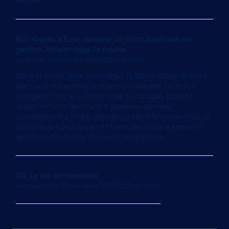
milioni»
Elio: «Dante e il suo autismo. Lo Stato lascia soli noi
genitori. Ridere? Oggi fa paura»
by
Walter Veltroni
on 13/05/2024 at 06:03
Elio e le Storie Tese, la famiglia, la band. «Dopo la Terra
dei Cachi a Sanremo aprirono un'indagine. Fui molto
orgoglioso»Elio e le Storie Tese, la famiglia, la band.
«Dopo la Terra dei Cachi a Sanremo aprirono
un'indagine. Fui molto orgoglioso»Elio e le Storie Tese, la
famiglia, la band. «Dopo la Terra dei Cachi a Sanremo
aprirono un'indagine. Fui molto orgoglioso»
201. La via del tramonto
by
Alessandro Davenia
on 13/05/2024 at 06:03