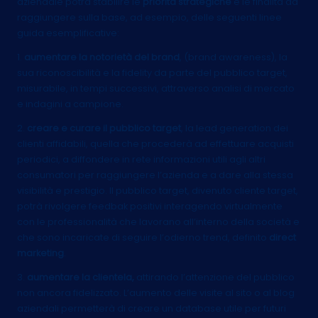
aziendale potrà stabilire le
priorità strategiche
e le finalità da
raggiungere sulla base, ad esempio, delle seguenti linee
guida esemplificative:
1.
aumentare la notorietà del brand
, (brand awareness), la
sua riconoscibilità e la fidelity da parte del pubblico target,
misurabile, in tempi successivi, attraverso analisi di mercato
e indagini a campione.
2.
creare e curare il pubblico target
, la lead generation dei
clienti affidabili, quella che procederà ad effettuare acquisti
periodici, a diffondere in rete informazioni utili agli altri
consumatori per raggiungere l’azienda e a dare alla stessa
visibilità e prestigio. Il pubblico target, divenuto cliente target,
potrà rivolgere feedbak positivi interagendo virtualmente
con le professionalità che lavorano all’interno della società e
che sono incaricate di seguire l’odierno trend, definito
direct
marketing
.
3.
aumentare la clientela,
attirando l’attenzione del pubblico
non ancora fidelizzato. L’aumento delle visite al sito o al blog
aziendali permetterà di creare un database utile per futuri