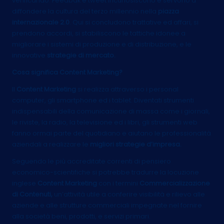
verificando. Feedbak e tweet incuriosiscono e servono a
diffondere la cultura del terzo millennio nella
piazza
internazionale 2.0
. Qui si concludono trattative ed affari, si
prendono accordi, si stabiliscono le tattiche idonee a
migliorare i sistemi di produzione e di distribuzione, e le
innovative
strategie di mercato.
Cosa significa Content Marketing?
Il
Content Marketing
si realizza attraverso i personal
computer, gli smartphone ed i tablet. Diventati strumenti
indispensabili della comunicazione di massa come i giornali,
le riviste, la radio, la televisione ed i libri, gli strumenti web
fanno ormai parte del quotidiano e aiutano le professionalità
aziendali a realizzare le
migliori strategie d’impresa.
Seguendo le più accreditate correnti di pensiero
economico-scientifiche si potrebbe tradurre la locuzione
inglese
Content Marketing
con i termini
Commercializzazione
di Contenuti,
un’attività utile a conferire visibilità e rilievo alle
aziende e alle strutture commerciali impegnate nel fornire
alla società beni, prodotti, e servizi primari.