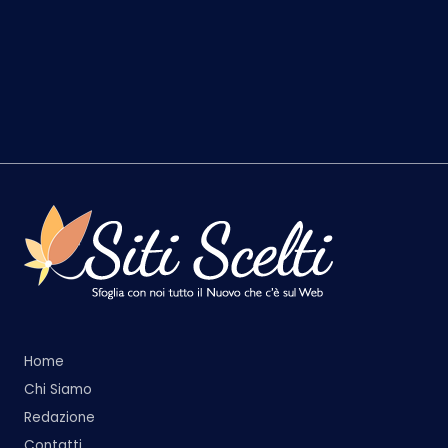
Home
Chi Siamo
Redazione
Contatti