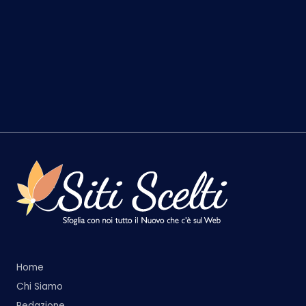
Home
Chi Siamo
Redazione