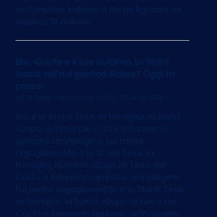
matrimonio indiano a Borgo Egnazia mi
diedero 18 milioni»
Elio: «Dante e il suo autismo. Lo Stato
lascia soli noi genitori. Ridere? Oggi fa
paura»
by
Walter Veltroni
on 13/05/2024 at 06:03
Elio e le Storie Tese, la famiglia, la band.
«Dopo la Terra dei Cachi a Sanremo
aprirono un'indagine. Fui molto
orgoglioso»Elio e le Storie Tese, la
famiglia, la band. «Dopo la Terra dei
Cachi a Sanremo aprirono un'indagine.
Fui molto orgoglioso»Elio e le Storie Tese,
la famiglia, la band. «Dopo la Terra dei
Cachi a Sanremo aprirono un'indagine.