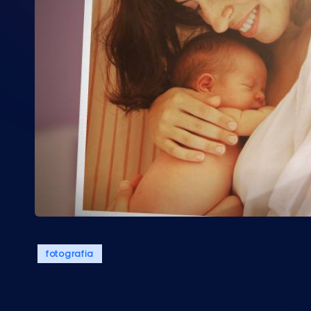
Posted
fotografia
in
Come inviare un bigl