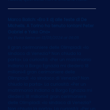
Marco Balich: «Ero il dj alle feste di De
Michelis. A Torino ho tenuto lontani Peter
Gabriel e Yoko Ono»
by
Elvira Serra
on 13/05/2024 at 06:05
Il gran cerimoniere delle Olimpiadi: «Io
sindaco di Venezia? Non chiudo la
porta». La curiosità: «Per un matrimonio
indiano a Borgo Egnazia mi diedero 18
milioni»Il gran cerimoniere delle
Olimpiadi: «Io sindaco di Venezia? Non
chiudo la porta». La curiosità: «Per un
matrimonio indiano a Borgo Egnazia mi
diedero 18 milioni»Il gran cerimoniere
delle Olimpiadi: «Io sindaco di Venezia?
Non chiudo la porta». La curiosità: «Per un