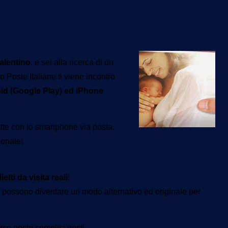
alentino?
alentino
, e sei alla ricerca di un
 Poste Italiane ti viene incontro
id (Google Play) ed iPhone
o fatte con lo smartphone via posta.
ionale!
tti da visita reali
!
ra possono diventare un modo alternativo ed originale per
rso pochi semplici gesti.