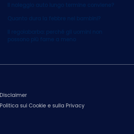
Il noleggio auto lungo termine conviene?
Quanto dura la febbre nei bambini?
Il regolabarba: perché gli uomini non
possono più farne a meno
Disclaimer
Politica sui Cookie e sulla Privacy