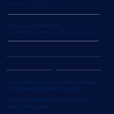
Fui molto orgoglioso»
201. La via del tramonto
by
Alessandro Davenia
on 13/05/2024 at 06:03
12
Come Trattare la Perdita dei Capelli con
un Trapianto di Capelli in Turchia
Obiettivo marketing: la nuova frontiera
sono le SEO Agency