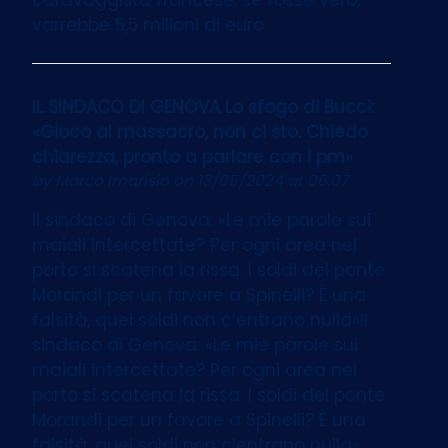
varrebbe 5,5 milioni di euro
IL SINDACO DI GENOVA Lo sfogo di Bucci:
«Gioco al massacro, non ci sto. Chiedo
chiarezza, pronto a parlare con i pm»
by
Marco Imarisio
on 13/05/2024 at 06:07
Il sindaco di Genova: «Le mie parole sui
maiali intercettate? Per ogni area nel
porto si scatena la rissa. I soldi del ponte
Morandi per un favore a Spinelli? È una
falsità, quei soldi non c’entrano nulla»Il
sindaco di Genova: «Le mie parole sui
maiali intercettate? Per ogni area nel
porto si scatena la rissa. I soldi del ponte
Morandi per un favore a Spinelli? È una
falsità, quei soldi non c’entrano nulla»