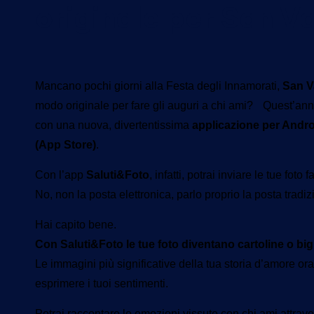
originale per San V
Mancano pochi giorni alla Festa degli Innamorati,
San V
modo originale per fare gli auguri a chi ami? Quest’anno
con una nuova, divertentissima
applicazione per Andro
(App Store)
.
Con l’app
Saluti&Foto
, infatti, potrai inviare le tue fot
No, non la posta elettronica, parlo proprio la posta tradiz
Hai capito bene.
Con Saluti&Foto le tue foto diventano cartoline o biglie
Le immagini più significative della tua storia d’amore o
esprimere i tuoi sentimenti.
Potrai raccontare le emozioni vissute con chi ami attrave