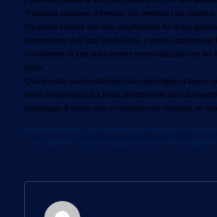
Ti basterà scegliere il formato che preferisci fra cartolina
Poi potrai inserire una foto scegliendola fra la tua gall
disposizione dall’app Saluti&Foto, o potrai scattare una fo
Ovviamente la foto potrà essere personalizzata con dei fil
bello.
Quindi potrai personalizzare il tuo messaggio d’auguri p
Infine inserendo la tua firma, direttamente dal tuo smartp
messaggio d’amore con un biglietto che racconta un mome
Personalizzare i tuoi messaggi d’amore con un biglie
Cosa aspetti? Scarica l’app e buona Festa degli In
staff