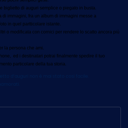
 e biglietto di auguri semplice o piegato in busta.
eria di immagini, fra un album di immagini messe a
to in quel partticolare istante.
tri o modificata con cornici per rendere lo scatto ancora più
er la persona che ami.
hone, ed i destinatari potrai finalmente spedire il tuo
nto particolare della tua storia.
tto d’auguri non è mai stato cosi facile.
namorati.