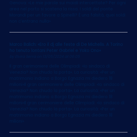
Genova: «Le mie parole sui maiali intercettate? Per ogni
area nel porto si scatena la rissa. I soldi del ponte
Morandi per un favore a Spinelli? È una falsità, quei soldi
non c’entrano nulla»
Marco Balich: «Ero il dj alle feste di De Michelis. A Torino
ho tenuto lontani Peter Gabriel e Yoko Ono»
by
Elvira Serra
on 13/05/2024 at 06:05
Il gran cerimoniere delle Olimpiadi: «Io sindaco di
Venezia? Non chiudo la porta». La curiosità: «Per un
matrimonio indiano a Borgo Egnazia mi diedero 18
milioni»Il gran cerimoniere delle Olimpiadi: «Io sindaco di
Venezia? Non chiudo la porta». La curiosità: «Per un
matrimonio indiano a Borgo Egnazia mi diedero 18
milioni»Il gran cerimoniere delle Olimpiadi: «Io sindaco di
Venezia? Non chiudo la porta». La curiosità: «Per un
matrimonio indiano a Borgo Egnazia mi diedero 18
milioni»