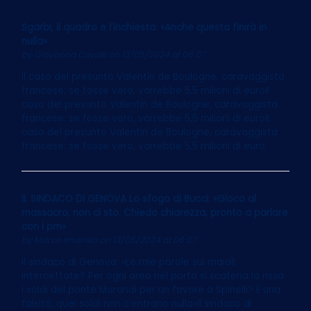
Sgarbi, il quadro e l’inchiesta: «Anche questa finirà in
nulla»
by
Giovanna Cavalli
on 13/05/2024 at 06:07
Il caso del presunto Valentin de Boulogne, caravaggista
francese: se fosse vero, varrebbe 5,5 milioni di euroIl
caso del presunto Valentin de Boulogne, caravaggista
francese: se fosse vero, varrebbe 5,5 milioni di euroIl
caso del presunto Valentin de Boulogne, caravaggista
francese: se fosse vero, varrebbe 5,5 milioni di euro
IL SINDACO DI GENOVA Lo sfogo di Bucci: «Gioco al
massacro, non ci sto. Chiedo chiarezza, pronto a parlare
con i pm»
by
Marco Imarisio
on 13/05/2024 at 06:07
Il sindaco di Genova: «Le mie parole sui maiali
intercettate? Per ogni area nel porto si scatena la rissa.
I soldi del ponte Morandi per un favore a Spinelli? È una
falsità, quei soldi non c’entrano nulla»Il sindaco di