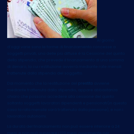
Al giorno
d’oggi varie sono le forme di finanziamento concesse a
soggetti privati, una delle più diffuse è la Cessione del quinto
dello stipendio, che prevede il finanziamento di una somma
di denaro, la cui restituzione avverrà mediante rate mensili
trattenute dallo stipendio del soggetto.
Dal momento che la restituzione del
prestito
avviene
mediante trattenuta dallo stipendio, appare abbastanza
chiaro che possono accedere alla cessione del quinto
soltanto soggetti lavoratori dipendenti e pensionati(in questo
caso la rata mensile sarà trattenuta dalla pensione), e non i
lavoratori autonomi.
La durata del finanziamento non può essere inferiore a 24
mesi, e non può superare i 120 mesi, ovviamente per