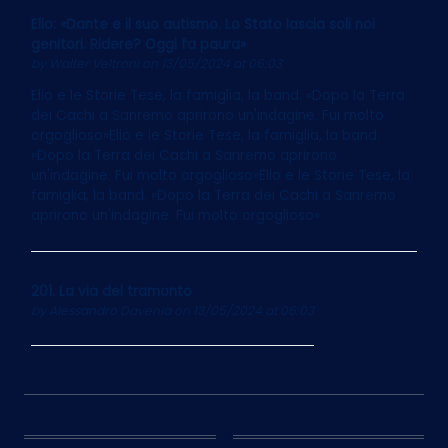
Elio: «Dante e il suo autismo. Lo Stato lascia soli noi
genitori. Ridere? Oggi fa paura»
by
Walter Veltroni
on 13/05/2024 at 06:03
Elio e le Storie Tese, la famiglia, la band. «Dopo la Terra
dei Cachi a Sanremo aprirono un'indagine. Fui molto
orgoglioso»Elio e le Storie Tese, la famiglia, la band.
«Dopo la Terra dei Cachi a Sanremo aprirono
un'indagine. Fui molto orgoglioso»Elio e le Storie Tese, la
famiglia, la band. «Dopo la Terra dei Cachi a Sanremo
aprirono un'indagine. Fui molto orgoglioso»
201. La via del tramonto
by
Alessandro Davenia
on 13/05/2024 at 06:03
12