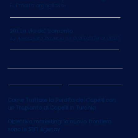
Fui molto orgoglioso»
201. La via del tramonto
by
Alessandro Davenia
on 13/05/2024 at 06:03
12
Come Trattare la Perdita dei Capelli con
un Trapianto di Capelli in Turchia
Obiettivo marketing: la nuova frontiera
sono le SEO Agency