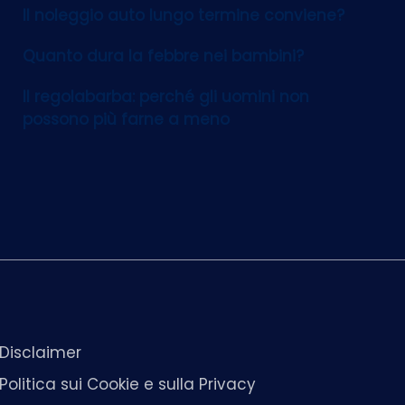
Il noleggio auto lungo termine conviene?
Quanto dura la febbre nei bambini?
Il regolabarba: perché gli uomini non
possono più farne a meno
Disclaimer
Politica sui Cookie e sulla Privacy