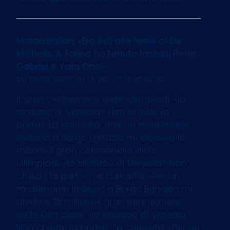
Marco Balich: «Ero il dj alle feste di De
Michelis. A Torino ho tenuto lontani Peter
Gabriel e Yoko Ono»
by
Elvira Serra
on 13/05/2024 at 06:05
Il gran cerimoniere delle Olimpiadi: «Io
sindaco di Venezia? Non chiudo la
porta». La curiosità: «Per un matrimonio
indiano a Borgo Egnazia mi diedero 18
milioni»Il gran cerimoniere delle
Olimpiadi: «Io sindaco di Venezia? Non
chiudo la porta». La curiosità: «Per un
matrimonio indiano a Borgo Egnazia mi
diedero 18 milioni»Il gran cerimoniere
delle Olimpiadi: «Io sindaco di Venezia?
Non chiudo la porta». La curiosità: «Per un