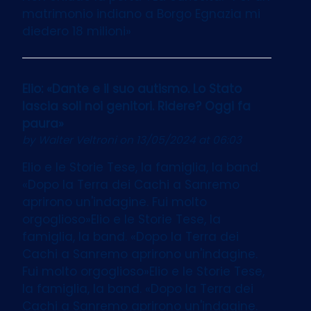
matrimonio indiano a Borgo Egnazia mi
diedero 18 milioni»
Elio: «Dante e il suo autismo. Lo Stato
lascia soli noi genitori. Ridere? Oggi fa
paura»
by
Walter Veltroni
on 13/05/2024 at 06:03
Elio e le Storie Tese, la famiglia, la band.
«Dopo la Terra dei Cachi a Sanremo
aprirono un'indagine. Fui molto
orgoglioso»Elio e le Storie Tese, la
famiglia, la band. «Dopo la Terra dei
Cachi a Sanremo aprirono un'indagine.
Fui molto orgoglioso»Elio e le Storie Tese,
la famiglia, la band. «Dopo la Terra dei
Cachi a Sanremo aprirono un'indagine.