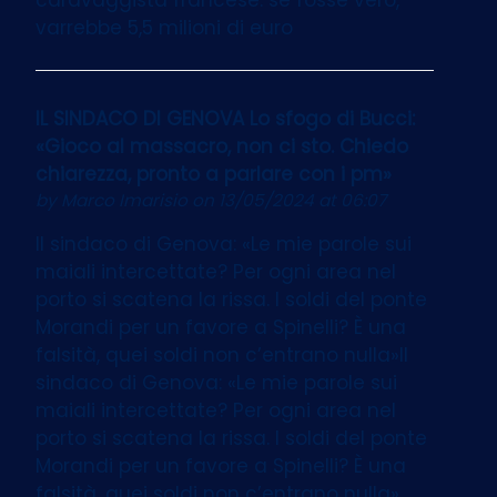
varrebbe 5,5 milioni di euro
IL SINDACO DI GENOVA Lo sfogo di Bucci:
«Gioco al massacro, non ci sto. Chiedo
chiarezza, pronto a parlare con i pm»
by
Marco Imarisio
on 13/05/2024 at 06:07
Il sindaco di Genova: «Le mie parole sui
maiali intercettate? Per ogni area nel
porto si scatena la rissa. I soldi del ponte
Morandi per un favore a Spinelli? È una
falsità, quei soldi non c’entrano nulla»Il
sindaco di Genova: «Le mie parole sui
maiali intercettate? Per ogni area nel
porto si scatena la rissa. I soldi del ponte
Morandi per un favore a Spinelli? È una
falsità, quei soldi non c’entrano nulla»