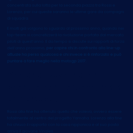
concentrata sulla lotta per la seconda piazza tra Rossi e
Lorenzo, per cui queste saranno le ultime gare da compagni
di squadra.
E molti già volgono lo sguardo al prossimo anno, quando nei
top-team si concretizzerà la rivoluzione portata dal mercato
piloti di quest’anno. E da tempo si discute sui rapporti di forza
dell’anno prossimo,
per capire chi in confronto alla line-up
attuale ha perso qualcosa e chi invece si è rinforzato e può
puntare a fare meglio nella motogp 2017.
Yamaha: Rossi ha vinto lo
scontro con Lorenzo, ma a
che prezzo?
Rossi alla fine ha ottenuto quello che voleva, ovvero essere
totalmente al centro del progetto Yamaha. Lorenzo alla fine
ha chiuso il rapporto con la casa nipponica e al suo posto
arriva il giovane Vinales.