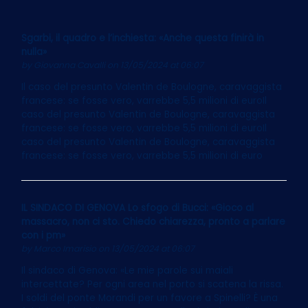
Sgarbi, il quadro e l’inchiesta: «Anche questa finirà in
nulla»
by
Giovanna Cavalli
on 13/05/2024 at 06:07
Il caso del presunto Valentin de Boulogne, caravaggista
francese: se fosse vero, varrebbe 5,5 milioni di euroIl
caso del presunto Valentin de Boulogne, caravaggista
francese: se fosse vero, varrebbe 5,5 milioni di euroIl
caso del presunto Valentin de Boulogne, caravaggista
francese: se fosse vero, varrebbe 5,5 milioni di euro
IL SINDACO DI GENOVA Lo sfogo di Bucci: «Gioco al
massacro, non ci sto. Chiedo chiarezza, pronto a parlare
con i pm»
by
Marco Imarisio
on 13/05/2024 at 06:07
Il sindaco di Genova: «Le mie parole sui maiali
intercettate? Per ogni area nel porto si scatena la rissa.
I soldi del ponte Morandi per un favore a Spinelli? È una