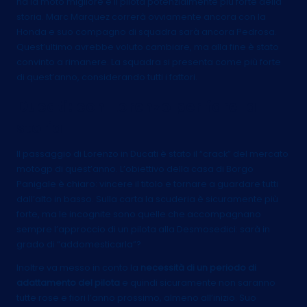
ha la moto migliore e il pilota potenzialmente più forte della
storia. Marc Marquez correrà ovviamente ancora con la
Honda e suo compagno di squadra sarà ancora Pedrosa.
Quest’ultimo avrebbe voluto cambiare, ma alla fine è stato
convinto a rimanere. La squadra si presenta come più forte
di quest’anno, considerando tutti i fattori.
Ducati: con Lorenzo per fare la
storia
Il passaggio di Lorenzo in Ducati è stato il “crack” del mercato
motogp di quest’anno. L’obiettivo della casa di Borgo
Panigale è chiaro: vincere il titolo e tornare a guardare tutti
dall’alto in basso. Sulla carta la scuderia è sicuramente più
forte, ma le incognite sono quelle che accompagnano
sempre l’approccio di un pilota alla Desmosedici: sarà in
grado di “addomesticarla”?
Inoltre va messo in conto la
necessità di un periodo di
adattamento del pilota
e quindi sicuramente non saranno
tutte rose e fiori l’anno prossimo, almeno all’inizio. Suo