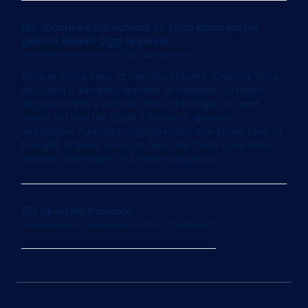
Elio: «Dante e il suo autismo. Lo Stato lascia soli noi
genitori. Ridere? Oggi fa paura»
by
Walter Veltroni
on 13/05/2024 at 06:03
Elio e le Storie Tese, la famiglia, la band. «Dopo la Terra
dei Cachi a Sanremo aprirono un'indagine. Fui molto
orgoglioso»Elio e le Storie Tese, la famiglia, la band.
«Dopo la Terra dei Cachi a Sanremo aprirono
un'indagine. Fui molto orgoglioso»Elio e le Storie Tese, la
famiglia, la band. «Dopo la Terra dei Cachi a Sanremo
aprirono un'indagine. Fui molto orgoglioso»
201. La via del tramonto
by
Alessandro Davenia
on 13/05/2024 at 06:03