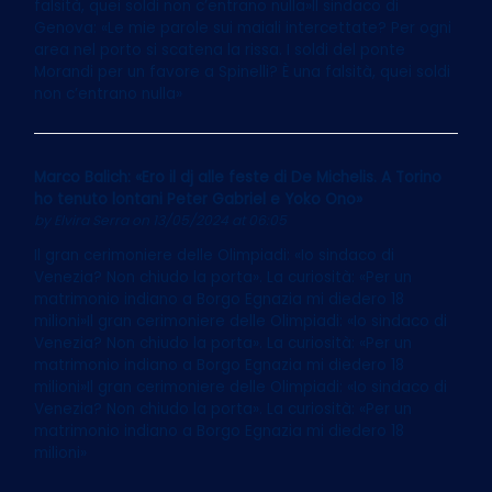
falsità, quei soldi non c’entrano nulla»Il sindaco di
Genova: «Le mie parole sui maiali intercettate? Per ogni
area nel porto si scatena la rissa. I soldi del ponte
Morandi per un favore a Spinelli? È una falsità, quei soldi
non c’entrano nulla»
Marco Balich: «Ero il dj alle feste di De Michelis. A Torino
ho tenuto lontani Peter Gabriel e Yoko Ono»
by
Elvira Serra
on 13/05/2024 at 06:05
Il gran cerimoniere delle Olimpiadi: «Io sindaco di
Venezia? Non chiudo la porta». La curiosità: «Per un
matrimonio indiano a Borgo Egnazia mi diedero 18
milioni»Il gran cerimoniere delle Olimpiadi: «Io sindaco di
Venezia? Non chiudo la porta». La curiosità: «Per un
matrimonio indiano a Borgo Egnazia mi diedero 18
milioni»Il gran cerimoniere delle Olimpiadi: «Io sindaco di
Venezia? Non chiudo la porta». La curiosità: «Per un
matrimonio indiano a Borgo Egnazia mi diedero 18
milioni»