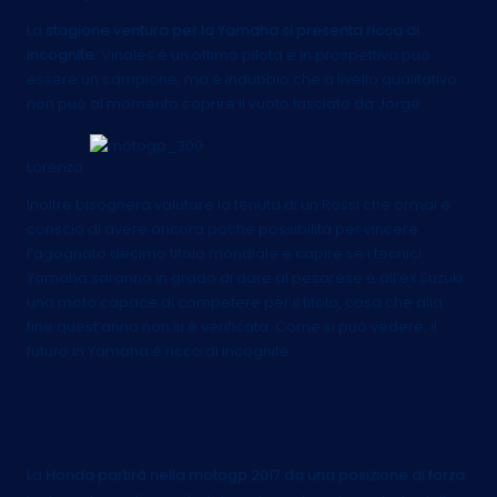
La
stagione ventura per la Yamaha si presenta ricca di
incognite
: Vinales è un ottimo pilota e in prospettiva può
essere un campione, ma è indubbio che a livello qualitativo
non può al momento coprire il vuoto lasciato da Jorge
Lorenzo.
Inoltre bisognerà valutare la tenuta di un Rossi che ormai è
conscio di avere ancora poche possibilità per vincere
l’agognato decimo titolo mondiale e capire se i tecnici
Yamaha saranno in grado di dare al pesarese e all’ex Suzuki
una moto capace di competere per il titolo, cosa che alla
fine quest’anno non si è verificata. Come si può vedere, il
futuro in Yamaha è ricco di incognite.
Honda: Marquez che vince non si
cambia
La
Honda partirà nella motogp 2017 da una posizione di forza
: