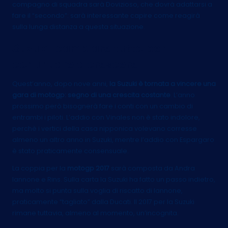
compagno di squadra sarà Dovizioso, che dovrà adattarsi a
fare il “secondo”: sarà interessante capire come reagirà
sulla lunga distanza a questa situazione.
Suzuki: cambiare tutto per
continuare a crescere
Quest’anno, dopo nove anni,
la Suzuki è tornata a vincere una
gara di motogp: segno di una crescita costante
. L’anno
prossimo però bisognerà fare i conti con un cambio di
entrambi i piloti. L’addio con Vinales non è stato indolore,
perchè i vertici della casa nipponica volevano corresse
almeno un altro anno in Suzuki, mentre l’addio con Espargaro
è stato praticamente consensuale.
La coppia per la
motogp 2017
sarà composta da Andra
Iannone e Rins. Sulla carta la Suzuki ha fatto un passo indietro,
ma molto si punta sulla voglia di riscatto di Iannone,
praticamente “tagliato” dalla Ducati. Il 2017 per la Suzuki
rimane tuttavia, almeno al momento, un’incognita.