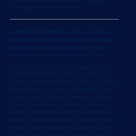
varrebbe 5,5 milioni di euro
IL SINDACO DI GENOVA Lo sfogo di Bucci:
«Gioco al massacro, non ci sto. Chiedo
chiarezza, pronto a parlare con i pm»
by
Marco Imarisio
on 13/05/2024 at 06:07
Il sindaco di Genova: «Le mie parole sui
maiali intercettate? Per ogni area nel
porto si scatena la rissa. I soldi del ponte
Morandi per un favore a Spinelli? È una
falsità, quei soldi non c’entrano nulla»Il
sindaco di Genova: «Le mie parole sui
maiali intercettate? Per ogni area nel
porto si scatena la rissa. I soldi del ponte
Morandi per un favore a Spinelli? È una
falsità, quei soldi non c’entrano nulla»