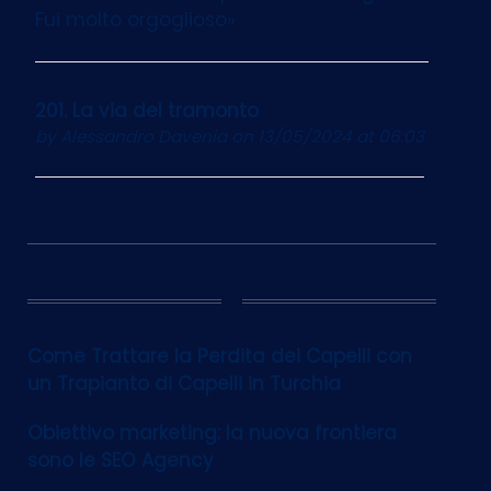
Fui molto orgoglioso»
201. La via del tramonto
by
Alessandro Davenia
on 13/05/2024 at 06:03
12
Come Trattare la Perdita dei Capelli con
un Trapianto di Capelli in Turchia
Obiettivo marketing: la nuova frontiera
sono le SEO Agency