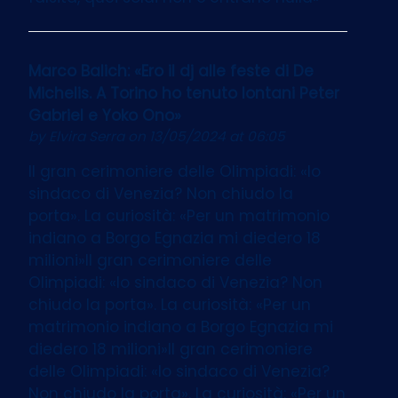
Marco Balich: «Ero il dj alle feste di De
Michelis. A Torino ho tenuto lontani Peter
Gabriel e Yoko Ono»
by
Elvira Serra
on 13/05/2024 at 06:05
Il gran cerimoniere delle Olimpiadi: «Io
sindaco di Venezia? Non chiudo la
porta». La curiosità: «Per un matrimonio
indiano a Borgo Egnazia mi diedero 18
milioni»Il gran cerimoniere delle
Olimpiadi: «Io sindaco di Venezia? Non
chiudo la porta». La curiosità: «Per un
matrimonio indiano a Borgo Egnazia mi
diedero 18 milioni»Il gran cerimoniere
delle Olimpiadi: «Io sindaco di Venezia?
Non chiudo la porta». La curiosità: «Per un