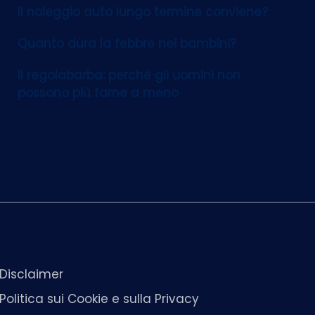
Il noleggio auto lungo termine conviene?
Quanto dura la febbre nei bambini?
Il regolabarba: perché gli uomini non
possono più farne a meno
Disclaimer
Politica sui Cookie e sulla Privacy