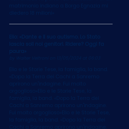
matrimonio indiano a Borgo Egnazia mi
diedero 18 milioni»
Elio: «Dante e il suo autismo. Lo Stato
lascia soli noi genitori. Ridere? Oggi fa
paura»
by
Walter Veltroni
on 13/05/2024 at 06:03
Elio e le Storie Tese, la famiglia, la band.
«Dopo la Terra dei Cachi a Sanremo
aprirono un'indagine. Fui molto
orgoglioso»Elio e le Storie Tese, la
famiglia, la band. «Dopo la Terra dei
Cachi a Sanremo aprirono un'indagine.
Fui molto orgoglioso»Elio e le Storie Tese,
la famiglia, la band. «Dopo la Terra dei
Cachi a Sanremo aprirono un'indagine.