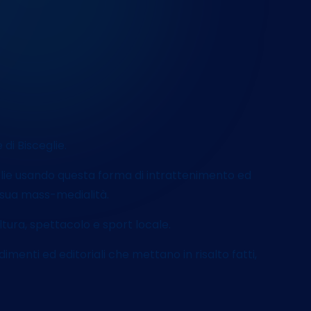
t
i
 di Bisceglie.
eglie usando questa forma di intrattenimento ed
 sua mass-medialità.
ltura, spettacolo e sport locale.
imenti ed editoriali che mettano in risalto fatti,