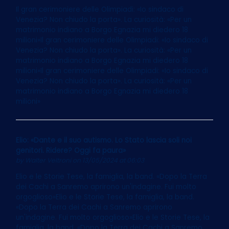
Il gran cerimoniere delle Olimpiadi: «Io sindaco di
Venezia? Non chiudo la porta». La curiosità: «Per un
matrimonio indiano a Borgo Egnazia mi diedero 18
milioni»Il gran cerimoniere delle Olimpiadi: «Io sindaco di
Venezia? Non chiudo la porta». La curiosità: «Per un
matrimonio indiano a Borgo Egnazia mi diedero 18
milioni»Il gran cerimoniere delle Olimpiadi: «Io sindaco di
Venezia? Non chiudo la porta». La curiosità: «Per un
matrimonio indiano a Borgo Egnazia mi diedero 18
milioni»
Elio: «Dante e il suo autismo. Lo Stato lascia soli noi
genitori. Ridere? Oggi fa paura»
by
Walter Veltroni
on 13/05/2024 at 06:03
Elio e le Storie Tese, la famiglia, la band. «Dopo la Terra
dei Cachi a Sanremo aprirono un'indagine. Fui molto
orgoglioso»Elio e le Storie Tese, la famiglia, la band.
«Dopo la Terra dei Cachi a Sanremo aprirono
un'indagine. Fui molto orgoglioso»Elio e le Storie Tese, la
famiglia, la band. «Dopo la Terra dei Cachi a Sanremo