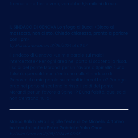
francese: se fosse vero, varrebbe 5,5 milioni di euro
IL SINDACO DI GENOVA Lo sfogo di Bucci: «Gioco al
massacro, non ci sto. Chiedo chiarezza, pronto a parlare
con i pm»
by
Marco Imarisio
on 13/05/2024 at 06:07
Il sindaco di Genova: «Le mie parole sui maiali
intercettate? Per ogni area nel porto si scatena la rissa.
I soldi del ponte Morandi per un favore a Spinelli? È una
falsità, quei soldi non c’entrano nulla»Il sindaco di
Genova: «Le mie parole sui maiali intercettate? Per ogni
area nel porto si scatena la rissa. I soldi del ponte
Morandi per un favore a Spinelli? È una falsità, quei soldi
non c’entrano nulla»
Marco Balich: «Ero il dj alle feste di De Michelis. A Torino
ho tenuto lontani Peter Gabriel e Yoko Ono»
by
Elvira Serra
on 13/05/2024 at 06:05