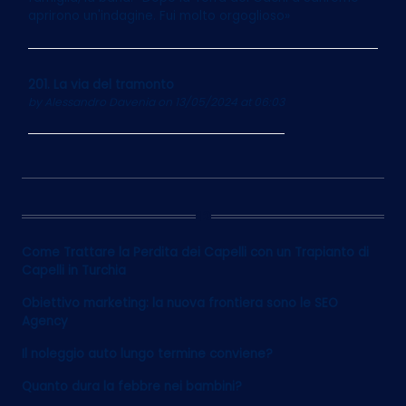
aprirono un'indagine. Fui molto orgoglioso»
201. La via del tramonto
by
Alessandro Davenia
on 13/05/2024 at 06:03
12
Come Trattare la Perdita dei Capelli con un Trapianto di
Capelli in Turchia
Obiettivo marketing: la nuova frontiera sono le SEO
Agency
Il noleggio auto lungo termine conviene?
Quanto dura la febbre nei bambini?