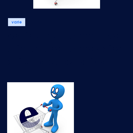
Posted
varie
in
Aprire un e-commerce
alimentare: come agire
a livello burocratico