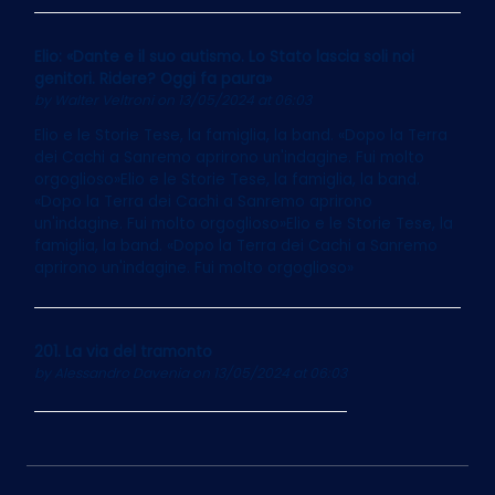
Elio: «Dante e il suo autismo. Lo Stato lascia soli noi
genitori. Ridere? Oggi fa paura»
by
Walter Veltroni
on 13/05/2024 at 06:03
Elio e le Storie Tese, la famiglia, la band. «Dopo la Terra
dei Cachi a Sanremo aprirono un'indagine. Fui molto
orgoglioso»Elio e le Storie Tese, la famiglia, la band.
«Dopo la Terra dei Cachi a Sanremo aprirono
un'indagine. Fui molto orgoglioso»Elio e le Storie Tese, la
famiglia, la band. «Dopo la Terra dei Cachi a Sanremo
aprirono un'indagine. Fui molto orgoglioso»
201. La via del tramonto
by
Alessandro Davenia
on 13/05/2024 at 06:03