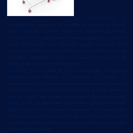
Un e-commerce è
un’attività che consente di vendere su internet la propria
merce, attraverso un sito internet e un software gestionale
che permetta di organizzare ordini e pagamenti. Quando si
tratta di un’attività che riguarda generi alimentari, per
esempio prodotti tipici del Salento o vini della Toscana, le
normative diventano ancora più pressanti e impongono di
dotarsi delle necessarie certificazioni.
La prima cosa da fare è aprire una partita IVA presso
l’Agenzia delle Entrate e richiedere al comune di
appartenenza (o di appartenenza dell’azienda se si tratta di
una società) il modulo di comunicazione di inizio attività in
duplice copia (nel quale indicherete obbligatoriamente
anche un sito di riferimento), entrambe operazioni a titolo
gratuito. Nel caso di produzioni alimentari, sarà necessaria
un’autorizzazione sanitaria del locale adibito alla produzione.
Successivamente potrete iscrivere la vostra Società alla
Camera di Commercio.