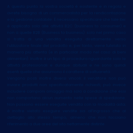
A questo punto la vostra società è esistente e in regola e
avrete bisogno di un commercialista per la rendicontazione
e la gestione contabile. È necessario specificare che tale iter
è applicato solo alle attività B2C (business to consumer) e
non a quelle B2B (Business to business): solo nel primo caso
si tratta di una vendita eseguita direttamente verso
l’utilizzatore finale del prodotto e, per tanto, viene tutelato in
maniera più attenta (e in particolar modo nel caso di beni
alimentari). Inoltre è un tipo di procedura riguardante solo le
attività professionali e dunque abituali e ne sono quindi
esenti quelle che assumono il carattere di saltuarietà.
Vengono posti inoltre diversi vincoli: il venditore non può
inviare prodotti non specificatamente richiesti, può invece
includere campioni omaggio ma solo a condizione che essi
non comportano alcun aumento nelle spese di spedizione.
Non possono essere eseguite vendita con la modalità asta;
è inoltre vietato eseguire vendite sia all’ingrosso che al
dettaglio allo stesso tempo, almeno che non facciano
riferimento a due aree del sito nettamente distinte.