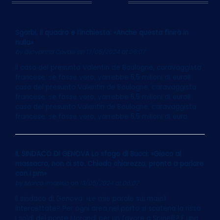
Ultim’Ora
Sgarbi, il quadro e l’inchiesta: «Anche questa finirà in
nulla»
by
Giovanna Cavalli
on 13/05/2024 at 06:07
Il caso del presunto Valentin de Boulogne, caravaggista
francese: se fosse vero, varrebbe 5,5 milioni di euroIl
caso del presunto Valentin de Boulogne, caravaggista
francese: se fosse vero, varrebbe 5,5 milioni di euroIl
caso del presunto Valentin de Boulogne, caravaggista
francese: se fosse vero, varrebbe 5,5 milioni di euro
IL SINDACO DI GENOVA Lo sfogo di Bucci: «Gioco al
massacro, non ci sto. Chiedo chiarezza, pronto a parlare
con i pm»
by
Marco Imarisio
on 13/05/2024 at 06:07
Il sindaco di Genova: «Le mie parole sui maiali
intercettate? Per ogni area nel porto si scatena la rissa.
I soldi del ponte Morandi per un favore a Spinelli? È una