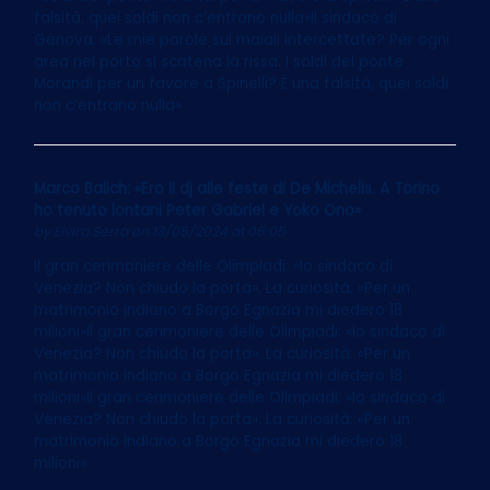
falsità, quei soldi non c’entrano nulla»Il sindaco di
Genova: «Le mie parole sui maiali intercettate? Per ogni
area nel porto si scatena la rissa. I soldi del ponte
Morandi per un favore a Spinelli? È una falsità, quei soldi
non c’entrano nulla»
Marco Balich: «Ero il dj alle feste di De Michelis. A Torino
ho tenuto lontani Peter Gabriel e Yoko Ono»
by
Elvira Serra
on 13/05/2024 at 06:05
Il gran cerimoniere delle Olimpiadi: «Io sindaco di
Venezia? Non chiudo la porta». La curiosità: «Per un
matrimonio indiano a Borgo Egnazia mi diedero 18
milioni»Il gran cerimoniere delle Olimpiadi: «Io sindaco di
Venezia? Non chiudo la porta». La curiosità: «Per un
matrimonio indiano a Borgo Egnazia mi diedero 18
milioni»Il gran cerimoniere delle Olimpiadi: «Io sindaco di
Venezia? Non chiudo la porta». La curiosità: «Per un
matrimonio indiano a Borgo Egnazia mi diedero 18
milioni»