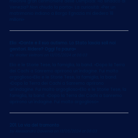
milioni»Il gran cerimoniere delle Olimpiadi: «Io sindaco di
Venezia? Non chiudo la porta». La curiosità: «Per un
matrimonio indiano a Borgo Egnazia mi diedero 18
milioni»
Elio: «Dante e il suo autismo. Lo Stato lascia soli noi
genitori. Ridere? Oggi fa paura»
by
Walter Veltroni
on 13/05/2024 at 06:03
Elio e le Storie Tese, la famiglia, la band. «Dopo la Terra
dei Cachi a Sanremo aprirono un'indagine. Fui molto
orgoglioso»Elio e le Storie Tese, la famiglia, la band.
«Dopo la Terra dei Cachi a Sanremo aprirono
un'indagine. Fui molto orgoglioso»Elio e le Storie Tese, la
famiglia, la band. «Dopo la Terra dei Cachi a Sanremo
aprirono un'indagine. Fui molto orgoglioso»
201. La via del tramonto
by
Alessandro Davenia
on 13/05/2024 at 06:03