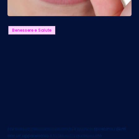
Posted
Benessere e Salute
in
Apparecchio denti in
età giovane
L’età del paziente può
influenzare il successo
dell’apparecchio per denti?
Il processo meccanico secondo il quale si
spostano i denti
con un apparecchio
è lo stesso a qualsiasi età.