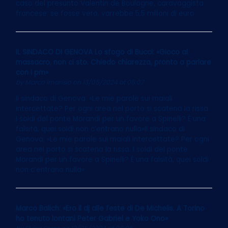
caso del presunto Valentin de Boulogne, caravaggista
francese: se fosse vero, varrebbe 5,5 milioni di euro
IL SINDACO DI GENOVA Lo sfogo di Bucci: «Gioco al
massacro, non ci sto. Chiedo chiarezza, pronto a parlare
con i pm»
by
Marco Imarisio
on 13/05/2024 at 06:07
Il sindaco di Genova: «Le mie parole sui maiali
intercettate? Per ogni area nel porto si scatena la rissa.
I soldi del ponte Morandi per un favore a Spinelli? È una
falsità, quei soldi non c’entrano nulla»Il sindaco di
Genova: «Le mie parole sui maiali intercettate? Per ogni
area nel porto si scatena la rissa. I soldi del ponte
Morandi per un favore a Spinelli? È una falsità, quei soldi
non c’entrano nulla»
Marco Balich: «Ero il dj alle feste di De Michelis. A Torino
ho tenuto lontani Peter Gabriel e Yoko Ono»