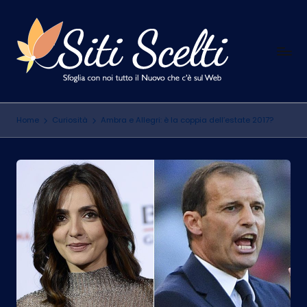
Skip
to
S
content
Sfoglia
con
i
noi
t
tutto
Home
Curiosità
Ambra e Allegri: è la coppia dell’estate 2017?
il
i
Nuovo
S
che
c
c'è
sul
e
Web
l
t
i