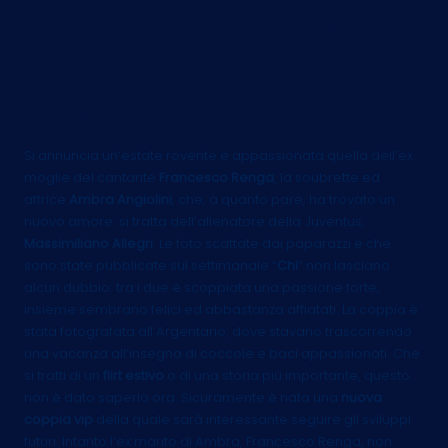
quella che vede insieme
Ambra Angiolini e
Massimiliano Allegri.
Si annuncia un’estate rovente e appassionata quella dell’ex
moglie del cantante
Francesco Renga
, la soubrette ed
attrice
Ambra
Angiolini
, che, a quanto pare, ha trovato un
nuovo amore: si tratta dell’allenatore della Juventus,
Massimiliano
Allegri
. Le foto scattate dai paparazzi e che
sono state pubblicate sul settimanale “
Chi
” non lasciano
alcun dubbio: tra i due è scoppiata una passione forte,
insieme sembrano felici ed abbastanza affiatati. La coppia è
stata fotografata all’Argentario, dove stavano trascorrendo
una vacanza all’insegna di coccole e baci appassionati. Che
si tratti di un
flirt estivo
o di una storia più importante, questo
non è dato saperlo ora. Sicuramente è nata una
nuova
coppia vip
della quale sarà interessante seguire gli sviluppi
futuri. Intanto l’ex marito di Ambra, Francesco Renga, non