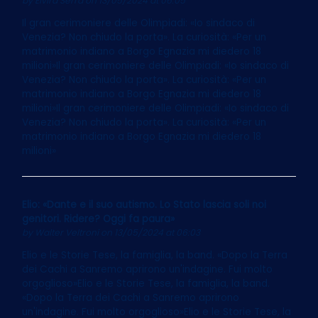
by
Elvira Serra
on 13/05/2024 at 06:05
Il gran cerimoniere delle Olimpiadi: «Io sindaco di
Venezia? Non chiudo la porta». La curiosità: «Per un
matrimonio indiano a Borgo Egnazia mi diedero 18
milioni»Il gran cerimoniere delle Olimpiadi: «Io sindaco di
Venezia? Non chiudo la porta». La curiosità: «Per un
matrimonio indiano a Borgo Egnazia mi diedero 18
milioni»Il gran cerimoniere delle Olimpiadi: «Io sindaco di
Venezia? Non chiudo la porta». La curiosità: «Per un
matrimonio indiano a Borgo Egnazia mi diedero 18
milioni»
Elio: «Dante e il suo autismo. Lo Stato lascia soli noi
genitori. Ridere? Oggi fa paura»
by
Walter Veltroni
on 13/05/2024 at 06:03
Elio e le Storie Tese, la famiglia, la band. «Dopo la Terra
dei Cachi a Sanremo aprirono un'indagine. Fui molto
orgoglioso»Elio e le Storie Tese, la famiglia, la band.
«Dopo la Terra dei Cachi a Sanremo aprirono
un'indagine. Fui molto orgoglioso»Elio e le Storie Tese, la