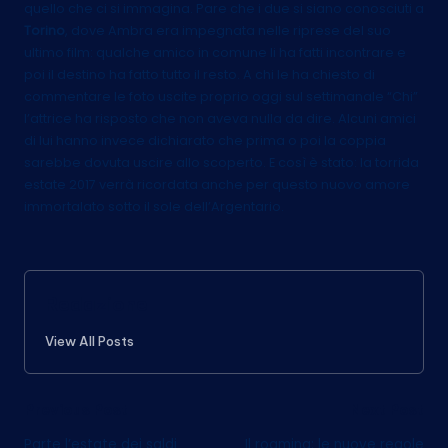
quello che ci si immagina. Pare che i due si siano conosciuti a
Torino
, dove Ambra era impegnata nelle riprese del suo
ultimo film: qualche amico in comune li ha fatti incontrare e
poi il destino ha fatto tutto il resto. A chi le ha chiesto di
commentare le foto uscite proprio oggi sul settimanale “Chi”
l’attrice ha risposto che non aveva nulla da dire. Alcuni amici
di lui hanno invece dichiarato che prima o poi la coppia
sarebbe dovuta uscire allo scoperto. E così è stato: la torrida
estate 2017 verrà ricordata anche per questo nuovo amore
immortalato sotto il sole dell’Argentario.
Redazione
View All Posts
Post
Previous Post
Next Post
Parte l’estate dei saldi
Il roaming: le nuove regole