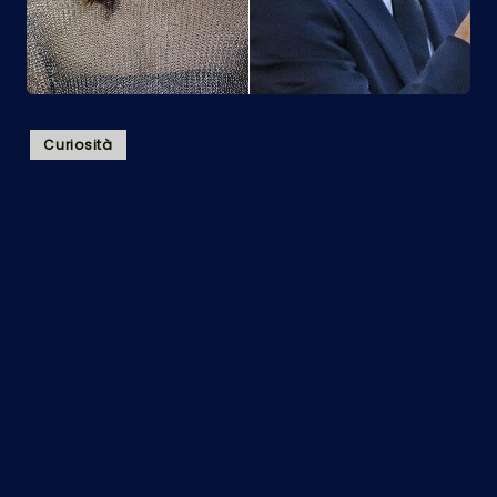
Posted
Curiosità
in
Ambra e Allegri: è la
coppia dell’estate
2017?
Una delle coppie di cui
si parlerà in questa
calda estate 2017 è