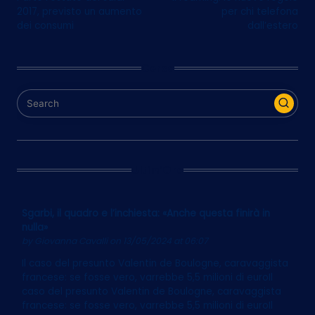
navigation
2017, previsto un aumento
per chi telefona
dei consumi
dall’estero
Cerca
Ultim’Ora
Sgarbi, il quadro e l’inchiesta: «Anche questa finirà in
nulla»
by
Giovanna Cavalli
on 13/05/2024 at 06:07
Il caso del presunto Valentin de Boulogne, caravaggista
francese: se fosse vero, varrebbe 5,5 milioni di euroIl
caso del presunto Valentin de Boulogne, caravaggista
francese: se fosse vero, varrebbe 5,5 milioni di euroIl