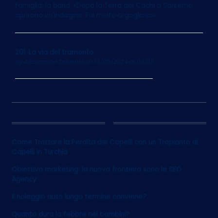
famiglia, la band. «Dopo la Terra dei Cachi a Sanremo
aprirono un'indagine. Fui molto orgoglioso»
201. La via del tramonto
by
Alessandro Davenia
on 13/05/2024 at 06:03
12
Come Trattare la Perdita dei Capelli con un Trapianto di
Capelli in Turchia
Obiettivo marketing: la nuova frontiera sono le SEO
Agency
Il noleggio auto lungo termine conviene?
Quanto dura la febbre nei bambini?