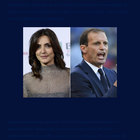
sarà stato certo felice di trovare sul giornale le immagini di
Ambra in compagnia di un altro uomo (peraltro così in vista
come l’allenatore juventino).
Come si sono conosciuti
Apparentemente distanti, Ambra Angiolini più posata e
Massimiliano Allegri più turbolento dal punto di vista
sentimentale, in realtà i due hanno molto più in comune di