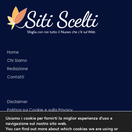
Home
Chi Siamo
Redazione
Contatti
Disclaimer
Politica sui Cookie e sulla Privacy
Usiamo i cookie per fornirti la miglior esperienza d'uso e
navigazione sul nostro sito web.
You can find out more about which cookies we are using or