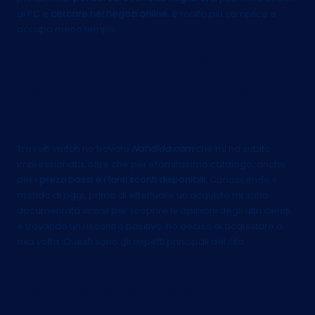
al PC e
cercare nei negozi online
, è molto più semplice e
occupa meno tempo.
Ho scelto un e-commerce
estremamente affidabile:
Nandida.com
Tra i siti visitati ho trovato
Nandida.com
che mi ha subito
impressionata, oltre che per il fornitissimo catalogo, anche
per i
prezzi bassi e i tanti sconti disponibili
. Conoscendo il
mondo di oggi, prima di effettuare un acquisto mi sono
documentata
online
per scoprire le opinioni degli altri clienti,
e trovando un riscontro positivo, ho deciso di acquistare a
mia volta. Questi sono gli aspetti principali del sito:
Non solo profumi: tanti prodotti
disponibili su Nandida