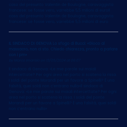
caso del presunto Valentin de Boulogne, caravaggista
francese: se fosse vero, varrebbe 5,5 milioni di euroIl
caso del presunto Valentin de Boulogne, caravaggista
francese: se fosse vero, varrebbe 5,5 milioni di euro
IL SINDACO DI GENOVA Lo sfogo di Bucci: «Gioco al
massacro, non ci sto. Chiedo chiarezza, pronto a parlare
con i pm»
by
Marco Imarisio
on 13/05/2024 at 06:07
Il sindaco di Genova: «Le mie parole sui maiali
intercettate? Per ogni area nel porto si scatena la rissa.
I soldi del ponte Morandi per un favore a Spinelli? È una
falsità, quei soldi non c’entrano nulla»Il sindaco di
Genova: «Le mie parole sui maiali intercettate? Per ogni
area nel porto si scatena la rissa. I soldi del ponte
Morandi per un favore a Spinelli? È una falsità, quei soldi
non c’entrano nulla»