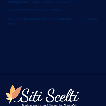
Il noleggio auto lungo termine conviene?
Quanto dura la febbre nei bambini?
Il regolabarba: perché gli uomini non possono più farne a
meno