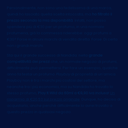
Personalmente, non sono una fedelissima di una marca,
quindi ho lasciato quella scelta intoccata, ma
ho filtrato il
prezzo secondo la mia disponibilità
. Infatti, non posso
spendere più di €30 per un profumo, in una normale
profumeria, già la commessa riderebbe: oggi profumi a
€30? Forse in alcuni marchi di vendita diretta. Forse. Di certo
non i grandi marchi.
Sta qui il grande successo di Nandida: nella
grande
competitività dei prezzi
che, un normale negozio di profumi,
difficilmente può permettersi. Per fare un esempio, qualche
anno fa testai un profumo
Playboy
di proprietà di un’amica.
Playboy non è tra i marchi più costosi del settore, ma
neanche tra i più economici, ma su Nandida ho trovato lo
stesso profumo,
Play It Wild da 60ml
a €9,90 iva inclusa
!
Un
risparmio di €20,53 sul prezzo originale
. Dunque, ho deciso di
acquistarlo, anche perchè difficilmente lo avrei trovato a
questo prezzo in qualsiasi negozio.
Metodi di pagamento,