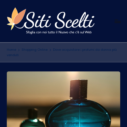
Skip
to
S
content
Sfoglia
con
i
noi
t
tutto
Home
Shopping Online
Dove acquistare i profumi da donna più
il
i
venduti
Nuovo
S
che
c
c'è
sul
e
Web
l
t
i