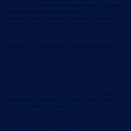
Oltre ai profumi,
il catalogo dei prodotti presenti su Nandida
è ampissimo e facile da consultare
:
profumi, cosmesi,
sanitaria, fai da te, auto e giardinaggio, giochi e infanzia
… Si
entra per cercare un profumo, e ci ritroviamo a studiare i
benefici di una benda all’ossido di zinco. Se abbiamo
autocontrollo anziché soffrire di shopping compulsivo, però,
rimarremo alla nostra sezione, cioè i
profumi da donna
.
La scelta tra i tantissimi
profumi femminili
disponibili
Dalla sezione profumi, ho scelto la sotto-categoria
Profumi
Donna
, che mi ha permesso di filtrare i risultati secondo le
mie esigenze: fin dalla prima occhiata, ci si rende conto della
vastità del
catalogo di profumi:
in totale, per noi donne sono
disponibili più di 600 prodotti! Tra questi ovviamente è
possibile trovare ed individuare
tutti i profumi femminili più
venduti
in assoluto, o quelli più in voga.