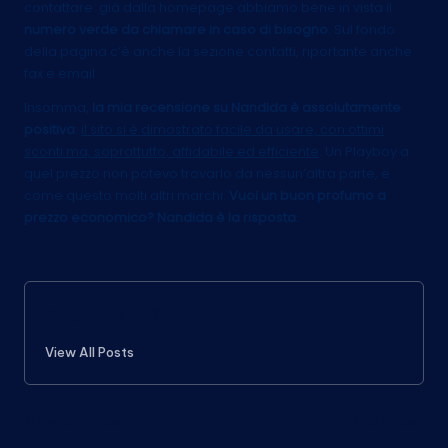
contattare: già dalla homepage abbiamo bene in vista il
numero verde da chiamare in caso di bisogno
.
Sul fondo
della pagina c’è anche la sezione contatti, riportante anche
fax e email.
Insomma,
la mia recensione su Nandida è assolutamente
positiva
:
il sito si è dimostrato facile da usare, con ottimi
sconti ma, soprattutto, affidabile ed efficiente
. Un Playboy a
quel prezzo non potevo trovarlo da nessun’altra parte, e
come questo molti altri marchi.
Vuoi un buon profumo a
prezzo economico? Nandida è la risposta.
Redazione2
View All Posts
Post
Previous Post
Next Post