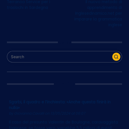
Terranoa Service per i
Il nuovo metodo di
navigation
traslochi in Sardegna
apprendimento di
Inglesedinamico.net per
imparare la grammatica
inglese
Cerca
Ultim’Ora
Sgarbi, il quadro e l’inchiesta: «Anche questa finirà in
nulla»
by
Giovanna Cavalli
on 13/05/2024 at 06:07
Il caso del presunto Valentin de Boulogne, caravaggista
francese: se fosse vero, varrebbe 5,5 milioni di euroIl