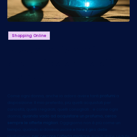
Posted
Shopping Online
in
Dove acquistare i
profumi da donna più
venduti
Come ogni donna, anche io adoro avere tanti
profumi
a
disposizione. Il mio preferito, più quelli acquistati per
curiosità, quelli i regalati, quelli consigliati… e come ogni
donna,
quando vado ad acquistare un profumo, cerco
sempre le offerte migliori
. Oggigiorno non è più come un
tempo, quando si doveva uscire e fare il giro delle
profumerie:
per cercare l’offerta migliore,
si può stare sedute