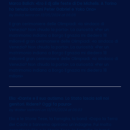
Marco Balich: «Ero il dj alle feste di De Michelis. A Torino
ho tenuto lontani Peter Gabriel e Yoko Ono»
by
Elvira Serra
on 13/05/2024 at 06:05
Il gran cerimoniere delle Olimpiadi: «Io sindaco di
Venezia? Non chiudo la porta». La curiosità: «Per un
matrimonio indiano a Borgo Egnazia mi diedero 18
milioni»Il gran cerimoniere delle Olimpiadi: «Io sindaco di
Venezia? Non chiudo la porta». La curiosità: «Per un
matrimonio indiano a Borgo Egnazia mi diedero 18
milioni»Il gran cerimoniere delle Olimpiadi: «Io sindaco di
Venezia? Non chiudo la porta». La curiosità: «Per un
matrimonio indiano a Borgo Egnazia mi diedero 18
milioni»
Elio: «Dante e il suo autismo. Lo Stato lascia soli noi
genitori. Ridere? Oggi fa paura»
by
Walter Veltroni
on 13/05/2024 at 06:03
Elio e le Storie Tese, la famiglia, la band. «Dopo la Terra
dei Cachi a Sanremo aprirono un'indagine. Fui molto