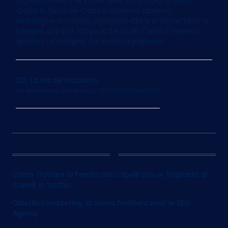
orgoglioso»Elio e le Storie Tese, la famiglia, la band.
«Dopo la Terra dei Cachi a Sanremo aprirono
un'indagine. Fui molto orgoglioso»Elio e le Storie Tese, la
famiglia, la band. «Dopo la Terra dei Cachi a Sanremo
aprirono un'indagine. Fui molto orgoglioso»
201. La via del tramonto
by
Alessandro Davenia
on 13/05/2024 at 06:03
12
Come Trattare la Perdita dei Capelli con un Trapianto di
Capelli in Turchia
Obiettivo marketing: la nuova frontiera sono le SEO
Agency