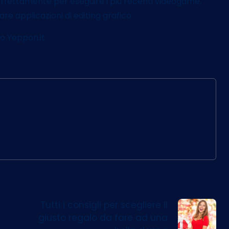
erfettamente per eseguire i più recenti videogame,
zare applicazioni di editing grafico.
ito Yeppon.it
Next Post
Tutti i consigli per scegliere il
giusto regalo da fare ad una