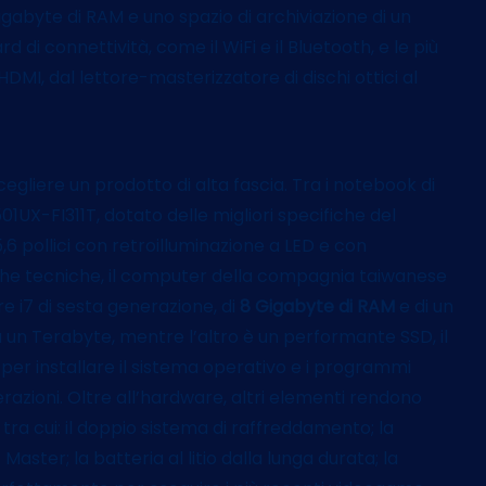
igabyte di RAM e uno spazio di archiviazione di un
di connettività, come il WiFi e il Bluetooth, e le più
HDMI, dal lettore-masterizzatore di dischi ottici al
gliere un prodotto di alta fascia. Tra i notebook di
501UX-FI311T, dotato delle migliori specifiche del
6 pollici con retroilluminazione a LED e con
iche tecniche, il computer della compagnia taiwanese
e i7 di sesta generazione, di
8 Gigabyte di RAM
e di un
a un Terabyte, mentre l’altro è un performante SSD, il
e per installare il sistema operativo e i programmi
razioni. Oltre all’hardware, altri elementi rendono
 tra cui: il doppio sistema di raffreddamento; la
Master; la batteria al litio dalla lunga durata; la