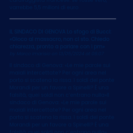
varrebbe 5,5 milioni di euro
IL SINDACO DI GENOVA Lo sfogo di Bucci:
«Gioco al massacro, non ci sto. Chiedo
chiarezza, pronto a parlare con i pm»
by
Marco Imarisio
on 13/05/2024 at 06:07
Il sindaco di Genova: «Le mie parole sui
maiali intercettate? Per ogni area nel
porto si scatena la rissa. I soldi del ponte
Morandi per un favore a Spinelli? È una
falsità, quei soldi non c’entrano nulla»Il
sindaco di Genova: «Le mie parole sui
maiali intercettate? Per ogni area nel
porto si scatena la rissa. I soldi del ponte
Morandi per un favore a Spinelli? È una
falsità, quei soldi non c’entrano nulla»