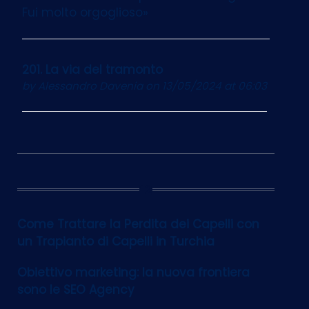
Fui molto orgoglioso»
201. La via del tramonto
by
Alessandro Davenia
on 13/05/2024 at 06:03
12
Come Trattare la Perdita dei Capelli con
un Trapianto di Capelli in Turchia
Obiettivo marketing: la nuova frontiera
sono le SEO Agency