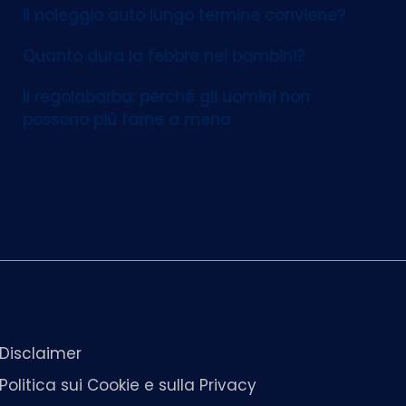
Il noleggio auto lungo termine conviene?
Quanto dura la febbre nei bambini?
Il regolabarba: perché gli uomini non
possono più farne a meno
Disclaimer
Politica sui Cookie e sulla Privacy