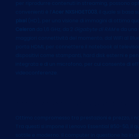
per riprodurre contenuti in streaming, possono o
convenienti è l’
Acer NXSHGET003
, il quale si basa 
pixel
(HD), per una visione di immagini di ottima q
Celeron
da 1,6 GHz, da 2
Gigabyte di RAM
e da una 
maggiori connettività del momento, dal WiFi al Bluet
porta HDMI, per connettere il notebook al televiso
dispositivi come stampanti, hard disk esterni e pen
integrata e di un microfono, per cui consente di e
videoconferenze.
Notebook offerte per quelli 
Ottimo compromesso tra prestazioni e prezzo, i note
Tra questi si impone il Lenovo Essential B50-50, il
sottile e moderno. Il computer in questione ha in do