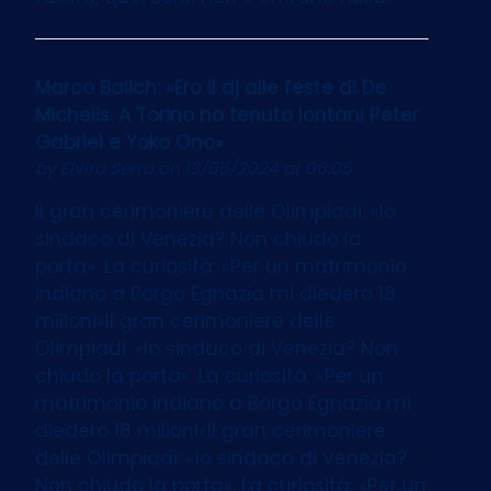
Marco Balich: «Ero il dj alle feste di De
Michelis. A Torino ho tenuto lontani Peter
Gabriel e Yoko Ono»
by
Elvira Serra
on 13/05/2024 at 06:05
Il gran cerimoniere delle Olimpiadi: «Io
sindaco di Venezia? Non chiudo la
porta». La curiosità: «Per un matrimonio
indiano a Borgo Egnazia mi diedero 18
milioni»Il gran cerimoniere delle
Olimpiadi: «Io sindaco di Venezia? Non
chiudo la porta». La curiosità: «Per un
matrimonio indiano a Borgo Egnazia mi
diedero 18 milioni»Il gran cerimoniere
delle Olimpiadi: «Io sindaco di Venezia?
Non chiudo la porta». La curiosità: «Per un