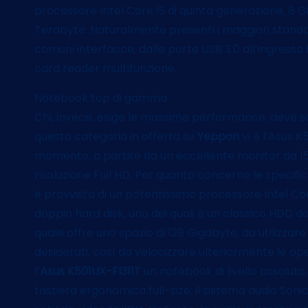
processore Intel Core i5 di quinta generazione, 8 G
Terabyte. Naturalmente presenti i maggiori standard 
comuni interfacce, dalle porte USB 3.0 all’ingresso 
card reader multifunzione.
Notebook top di gamma
Chi, invece, esige le massime performance, deve sce
questa categoria in offerta su
Yeppon
vi è l’Asus K
momento, a partire da un eccellente monitor da 15,
risoluzione Full HD. Per quanto concerne le specif
è provvisto di un potentissimo processore Intel Cor
doppio hard disk, uno dei quali è un classico HDD d
quale offre uno spazio di 128 Gigabyte, da utilizzar
desiderati, così da velocizzare ulteriormente le ope
l’
Asus K501UX-FI311T
un notebook di livello assoluto,
tastiera ergonomica full-size; il sistema audio Sonic 