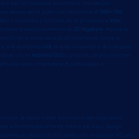
ptare per un notebook economico. Uno dei più
su un display da 14 pollici con risoluzione di
1366×768
ualità. L’hardware è formato da un processore
Intel
scheda di memoria interna da
32 Gigabyte
. Incluse le
ooth, oltre a una serie di utili interfacce, come la
re, e le due porta
USB
, le quali consentono di collegare
 drive. L’Acer
NXSHGET003
è provvisto di una webcam
ffettuare video-chiamate e di partecipare a
di fascia media
book di fascia media sono i più scelti dagli utenti.
 quale si fa immediatamente notare per il suo design
tazione un display da 15,6 pollici con risoluzione HD, un