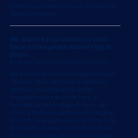
matrimonio indiano a Borgo Egnazia mi
diedero 18 milioni»
Elio: «Dante e il suo autismo. Lo Stato
lascia soli noi genitori. Ridere? Oggi fa
paura»
by
Walter Veltroni
on 13/05/2024 at 06:03
Elio e le Storie Tese, la famiglia, la band.
«Dopo la Terra dei Cachi a Sanremo
aprirono un'indagine. Fui molto
orgoglioso»Elio e le Storie Tese, la
famiglia, la band. «Dopo la Terra dei
Cachi a Sanremo aprirono un'indagine.
Fui molto orgoglioso»Elio e le Storie Tese,
la famiglia, la band. «Dopo la Terra dei
Cachi a Sanremo aprirono un'indagine.